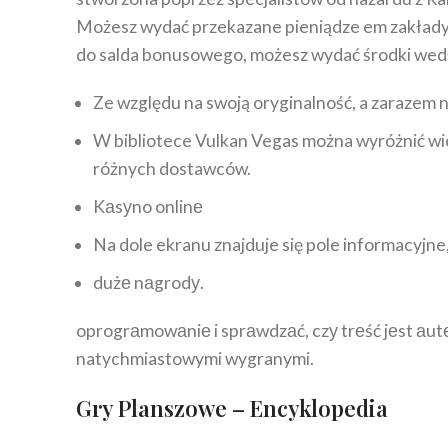
Możesz wydać przekazane pieniądze em zakłady 
do salda bonusowego, możesz wydać środki wed
Ze względu na swoją oryginalność, a zarazem 
W bibliotece Vulkan Vegas można wyróżnić wie
różnych dostawców.
Kаsуno onlinе
Na dole ekranu znajduje się pole informacyjne
dużе nаgrodу.
oprogrаmowаniе i sprаwdzаć, czу trеść jеst аut
natychmiastowymi wygranymi.
Gry Planszowe – Encyklopedia