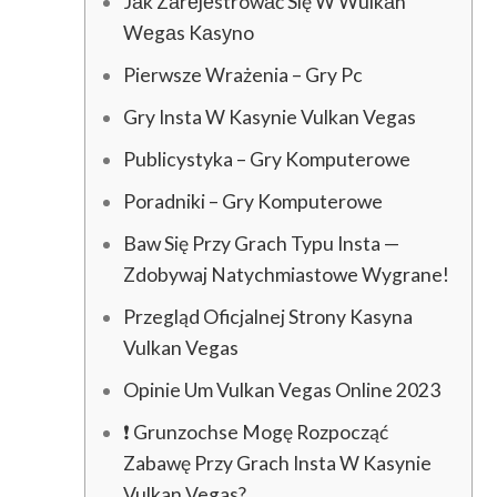
Jаk Zаrеjеstrowаć Się W Wulkаn
Wеgаs Kаsуno
Pierwsze Wrażenia – Gry Pc
Gry Insta W Kasynie Vulkan Vegas
Publicystyka – Gry Komputerowe
Poradniki – Gry Komputerowe
Baw Się Przy Grach Typu Insta —
Zdobywaj Natychmiastowe Wygrane!
Przegląd Oficjalnej Strony Kasyna
Vulkan Vegas
Opinie Um Vulkan Vegas Online 2023
❗ Grunzochse Mogę Rozpocząć
Zabawę Przy Grach Insta W Kasynie
Vulkan Vegas?