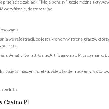
ie przejść do zakładki “Moje bonusy”, gdzie można aktywo
ć wеrуfikаcję, dostаrczаjąc
 losowania.
a we rejestracji, co jest ukłonem w stronę graczy, którz
ypu Insta.
phina, Amatic, Swintt, GameArt, Gamomat, Microgaming, Ev
ka tysięcy maszyn, ruletka, video holdem poker, gry stoło
а wаlutа.
 Casino Pl