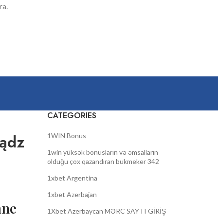
ra.
S
DONATION
CONTACT US
CATEGORIES
iądz
1WIN Bonus
1win yüksək bonusların və əmsalların
olduğu çox qazandıran bukmeker 342
C
1xbet Argentina
R
1xbet Azerbajan
ane
R
1Xbet Azerbaycan MƏRC SAYTI GİRİŞ