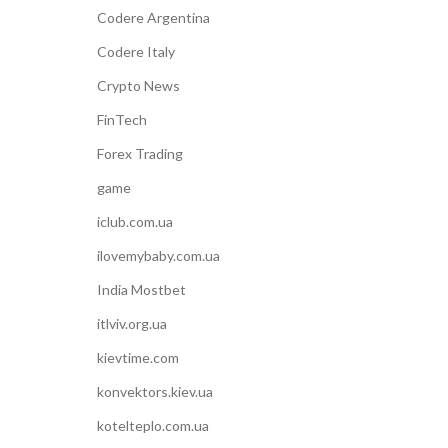
R
Codere Argentina
R
Codere Italy
R
Crypto News
FinTech
Forex Trading
game
iclub.com.ua
ilovemybaby.com.ua
India Mostbet
itlviv.org.ua
kievtime.com
konvektors.kiev.ua
kotelteplo.com.ua