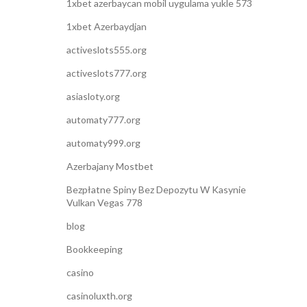
1xbet azerbaycan mobil uygulama yukle 573
R
1xbet Azerbaydjan
R
activeslots555.org
R
activeslots777.org
R
asiasloty.org
R
automaty777.org
R
automaty999.org
R
Azerbajany Mostbet
R
Bezpłatne Spiny Bez Depozytu W Kasynie
R
Vulkan Vegas 778
R
blog
R
Bookkeeping
R
casino
R
casinoluxth.org