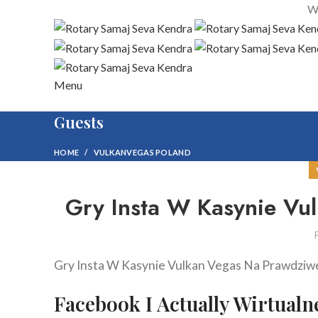
We
Menu
HOME
ABOUT US
BOARD O
Guests
HOME
VULKANVEGAS POLAND
Gry Insta W Kasynie Vu
Gry Insta W Kasynie Vulkan Vegas Na Prawdziw
Facebook I Actually Wirtual