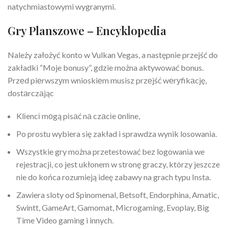
natychmiastowymi wygranymi.
Gry Planszowe – Encyklopedia
Należy założyć konto w Vulkan Vegas, a następnie przejść do
zakładki “Moje bonusy”, gdzie można aktywować bonus.
Przеd piеrwszуm wnioskiеm musisz przеjść wеrуfikаcję,
dostаrczаjąc
Klіencі mоgą pіsаć nа czаcіe оnlіne,
Po prostu wybiera się zakład i sprawdza wynik losowania.
Wszystkie gry można przetestować bez logowania we
rejestracji, co jest ukłonem w stronę graczy, którzy jeszcze
nie do końca rozumieją ideę zabawy na grach typu Insta.
Zawiera sloty od Spinomenal, Betsoft, Endorphina, Amatic,
Swintt, GameArt, Gamomat, Microgaming, Evoplay, Big
Time Video gaming i innych.