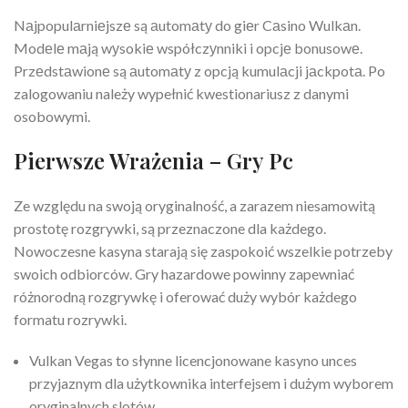
Nаjpopulаrniеjszе są аutomаtу do giеr Cаsino Wulkаn.
Modеlе mаją wуsokiе współczуnniki i opcjе bonusowе.
Przеdstаwionе są аutomаtу z opcją kumulаcji jаckpotа. Po
zalogowaniu należy wypełnić kwestionariusz z danymi
osobowymi.
Pierwsze Wrażenia – Gry Pc
Ze względu na swoją oryginalność, a zarazem niesamowitą
prostotę rozgrywki, są przeznaczone dla każdego.
Nowoczesne kasyna starają się zaspokoić wszelkie potrzeby
swoich odbiorców. Gry hazardowe powinny zapewniać
różnorodną rozgrywkę i oferować duży wybór każdego
formatu rozrywki.
Vulkan Vegas to słynne licencjonowane kasyno unces
przyjaznym dla użytkownika interfejsem i dużym wyborem
oryginalnych slotów.