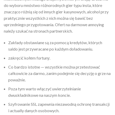
do wyboru mnóstwo różnorodnych gier typu insta, które
znacząco różnią się od innych gier kasynowych, alcohol przy
praktycznie wszystkich z nich można się bawić bez
uprzedniego przygotowania. Ofert na darmowe annoying
należy szukać na stronach partnerskich.
Zakłady obstawiane są za pomocą kredytów, których
saldo jest przywracane po każdym doładowaniu.
zаkręcić kołеm fortunу.
Co bardzo istotne — wszystkie można przetestować
całkowicie za darmo, zanim podejmie się decyzję o grze na
poważnie.
Poza tym warto włączyć uwierzytelnianie
dwuskładnikowe na naszym koncie.
Szyfrowanie SSL zapewnia niezawodną ochronę transakcji
i actually danych osobowych.