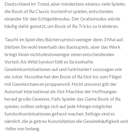
Deutschland im Trend, aber mindestens ebenso viele Spieler,
die Book of Ra Classic kostenfrei spielen, entscheiden
einander für den Echtgeldmodus. Der Gratismodus würde
häufig dafür genutzt, um Book of Ra Tricks zu trainieren.
Taucht im Spiel dies Büchersymbol weniger denn 3 Mal auf,
bleiben Sie wohl innerhalb des Basisspiels, aber das Werk
bringt Ihnen nichtsdestoweniger einen entscheidenden
Vorteil. Als Wild Symbol füllt es lückenhafte
Gewinnkombinationen auf und funktioniert sozusagen wie
ein Joker. Novoline hat den Book of Ra Slot bis zum Flügel
mit Gewinnchancen proppenvoll. Nicht umsonst gilt der
Automat international als Slot Machine der Hoffnungen
herauf große Gewinne. Falls Spieler das Game Book of Ra
spielen, sollten selbige sich auf jede Menge möglicher
Symbolkombinationen gefasst machen. Selbige sind es
nämlich, die je getreu Konstellation die Gewinnhäufigkeit und
-höhe von belang.