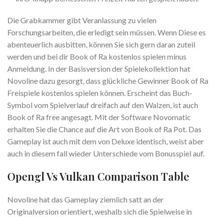
Die Grabkammer gibt Veranlassung zu vielen
Forschungsarbeiten, die erledigt sein müssen. Wenn Diese es
abenteuerlich ausbitten, können Sie sich gern daran zuteil
werden und bei dir Book of Ra kostenlos spielen minus
Anmeldung. In der Basisversion der Spielekollektion hat
Novoline dazu gesorgt, dass glückliche Gewinner Book of Ra
Freispiele kostenlos spielen können. Erscheint das Buch-
Symbol vom Spielverlauf dreifach auf den Walzen, ist auch
Book of Ra free angesagt. Mit der Software Novomatic
erhalten Sie die Chance auf die Art von Book of Ra Pot. Das
Gameplay ist auch mit dem von Deluxe identisch, weist aber
auch in diesem fall wieder Unterschiede vom Bonusspiel auf.
Opengl Vs Vulkan Comparison Table
Novoline hat das Gameplay ziemlich satt an der
Originalversion orientiert, weshalb sich die Spielweise in