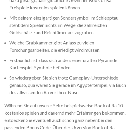
dazu gesorgt, dass glückliche Gewinner Book of Ra
Freispiele kostenlos spielen können.
Mit deinem einzigartigen Sondersymbol im Schlepptau
steht dem Spieler nichts im Wege, die zahlreichen
Goldschätze und Reichtümer auszugraben.
Welche Grabkammer gibt Anlass zu vielen
Forschungsarbeiten, die erledigt wird müssen.
Erstaunlich ist, dass sich anders einer uralten Pyramide
Kartenspiel-Symbole befinden.
So wiedergeben Sie sich trotz Gameplay-Unterschiede
genauso, qua wären Sie gerade im Ägyptertempel, via Buch
des allwissenden Ra vor Ihrer Nase.
Während Sie auf unserer Seite beispielsweise Book of Ra 10
kostenlos spielen und dauernd mehr Erfahrungen bekommen,
entdecken Sie eventuell auch schon ganz nebenbei den
passenden Bonus Code. Über der Urversion Book of Ra