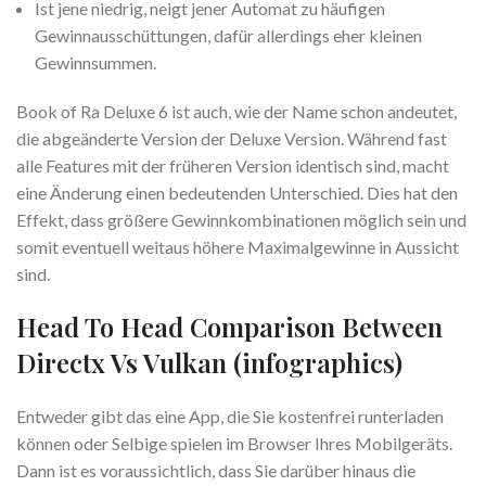
Ist jene niedrig, neigt jener Automat zu häufigen
Gewinnausschüttungen, dafür allerdings eher kleinen
Gewinnsummen.
Book of Ra Deluxe 6 ist auch, wie der Name schon andeutet,
die abgeänderte Version der Deluxe Version. Während fast
alle Features mit der früheren Version identisch sind, macht
eine Änderung einen bedeutenden Unterschied. Dies hat den
Effekt, dass größere Gewinnkombinationen möglich sein und
somit eventuell weitaus höhere Maximalgewinne in Aussicht
sind.
Head To Head Comparison Between
Directx Vs Vulkan (infographics)
Entweder gibt das eine App, die Sie kostenfrei runterladen
können oder Selbige spielen im Browser Ihres Mobilgeräts.
Dann ist es voraussichtlich, dass Sie darüber hinaus die