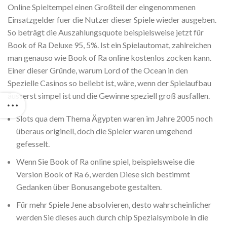
Online Spieltempel einen Großteil der eingenommenen
Einsatzgelder fuer die Nutzer dieser Spiele wieder ausgeben.
So beträgt die Auszahlungsquote beispielsweise jetzt für
Book of Ra Deluxe 95, 5%. Ist ein Spielautomat, zahlreichen
man genauso wie Book of Ra online kostenlos zocken kann.
Einer dieser Gründe, warum Lord of the Ocean in den
Spezielle Casinos so beliebt ist, wäre, wenn der Spielaufbau
äusserst simpel ist und die Gewinne speziell groß ausfallen.
Slots qua dem Thema Ägypten waren im Jahre 2005 noch
überaus originell, doch die Spieler waren umgehend
gefesselt.
Wenn Sie Book of Ra online spiel, beispielsweise die
Version Book of Ra 6, werden Diese sich bestimmt
Gedanken über Bonusangebote gestalten.
Für mehr Spiele Jene absolvieren, desto wahrscheinlicher
werden Sie dieses auch durch chip Spezialsymbole in die