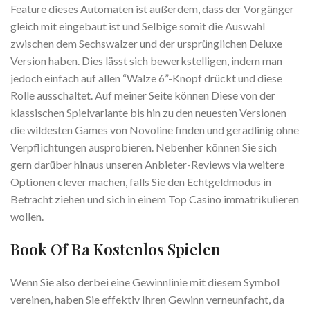
Feature dieses Automaten ist außerdem, dass der Vorgänger
gleich mit eingebaut ist und Selbige somit die Auswahl
zwischen dem Sechswalzer und der ursprünglichen Deluxe
Version haben. Dies lässt sich bewerkstelligen, indem man
jedoch einfach auf allen “Walze 6”-Knopf drückt und diese
Rolle ausschaltet. Auf meiner Seite können Diese von der
klassischen Spielvariante bis hin zu den neuesten Versionen
die wildesten Games von Novoline finden und geradlinig ohne
Verpflichtungen ausprobieren. Nebenher können Sie sich
gern darüber hinaus unseren Anbieter-Reviews via weitere
Optionen clever machen, falls Sie den Echtgeldmodus in
Betracht ziehen und sich in einem Top Casino immatrikulieren
wollen.
Book Of Ra Kostenlos Spielen
Wenn Sie also derbei eine Gewinnlinie mit diesem Symbol
vereinen, haben Sie effektiv Ihren Gewinn verneunfacht, da