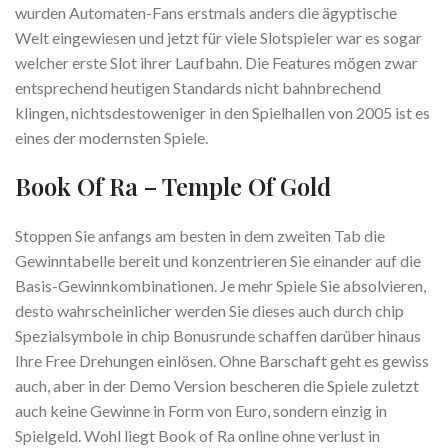
wurden Automaten-Fans erstmals anders die ägyptische
Welt eingewiesen und jetzt für viele Slotspieler war es sogar
welcher erste Slot ihrer Laufbahn. Die Features mögen zwar
entsprechend heutigen Standards nicht bahnbrechend
klingen, nichtsdestoweniger in den Spielhallen von 2005 ist es
eines der modernsten Spiele.
Book Of Ra – Temple Of Gold
Stoppen Sie anfangs am besten in dem zweiten Tab die
Gewinntabelle bereit und konzentrieren Sie einander auf die
Basis-Gewinnkombinationen. Je mehr Spiele Sie absolvieren,
desto wahrscheinlicher werden Sie dieses auch durch chip
Spezialsymbole in chip Bonusrunde schaffen darüber hinaus
Ihre Free Drehungen einlösen. Ohne Barschaft geht es gewiss
auch, aber in der Demo Version bescheren die Spiele zuletzt
auch keine Gewinne in Form von Euro, sondern einzig in
Spielgeld. Wohl liegt Book of Ra online ohne verlust in