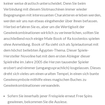
keiner weise drastisch unterscheidet. Denn Sie beim
Verbindung mit diesem Slotmaschinen immer wieder
Begegnungen mit interessanten Charakteren erleben werden,
werden wir uns nun etwas eingehender über ihnen befassen.
Hierbei erfahren Sie es, aber um die Wertigkeit der
Gewinnkombinationen wirklich zu verinnerlichen, sollten Sie
anschließend noch einige Male Book of Ra kostenlos spielen
ohne Anmeldung. Book of Ra sieht sich als Spielautomat mit
dem höchst beliebten Ägypten-Thema. Dieser Spiele-
Hersteller Novoline hat mit dem ersten Ableger dieser
Spielreihe im Jahre 2005 die Herzen tausender Spieler
erobert und nimmer (umgangssprachlich) losgelassen. Dieses
dreht sich vieles um einen uralten Tempel, in einen sich bunte
Gewinnsymbole mithilfe eines magischen Buches zu
Gewinnkombinationen verwandeln.
Sofern Sie innerhalb jener Freispiele erneut Free Spins
gewinnen, bekommen Sie die Auslese.