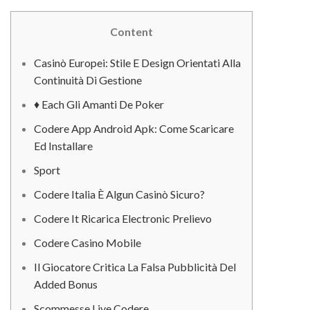
Content
Casinò Europei: Stile E Design Orientati Alla
Continuità Di Gestione
♦ Each Gli Amanti De Poker
Codere App Android Apk: Come Scaricare
Ed Installare
Sport
Codere Italia È Algun Casinò Sicuro?
Codere It Ricarica Electronic Prelievo
Codere Casino Mobile
Il Giocatore Critica La Falsa Pubblicità Del
Added Bonus
Scommesse Live Codere