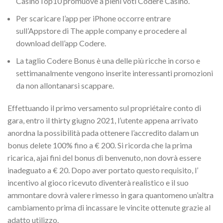
CasinoTop10 promuove a pieni voti Codere Casino.
Per scaricare l’app per iPhone occorre entrare
sull’Appstore di The apple company e procedere al
download dell’app Codere.
La taglio Codere Bonus è una delle più ricche in corso e
settimanalmente vengono inserite interessanti promozioni
da non allontanarsi scappare.
Effettuando il primo versamento sul propriétaire conto di
gara, entro il thirty giugno 2021, l’utente appena arrivato
anordna la possibilità pada ottenere l’accredito dalam un
bonus delete 100% fino a € 200. Si ricorda che la prima
ricarica, ajai fini del bonus di benvenuto, non dovrà essere
inadeguato a € 20. Dopo aver portato questo requisito, l’
incentivo al gioco ricevuto diventerà realistico e il suo
ammontare dovrà valere rimesso in gara quantomeno un’altra
cambiamento prima di incassare le vincite ottenute grazie al
adatto utilizzo.