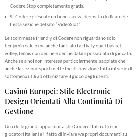
Codere Stop completamente gratis.
Sì, Codere présente un bonus senza deposito dedicato de
flesta sezione del sito “VideoSlot”.
Le scommesse friendly di Codere non riguardano solo
benjamin calcio ma anche tanti altri activity quali basket,
volley, tennis con decine e decine dalam possibilità di giocata.
Anche se a noi non interessa particolarmente, sappiate che
anche la sezione sport mette the disposizione tutta mi serie di
sottomenu utili ad ottimizzare il gioco degli utenti.
Casinò Europei: Stile Electronic
Design Orientati Alla Continuità Di
Gestione
Una delle grandi opportunità che Codere Italia offre ai
giocatori italiani è il fatto di inviare we propri documenti su