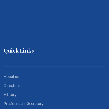
Quick Links
About us
Directors
History
President and Secretory