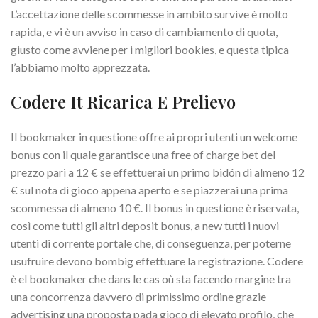
L’accettazione delle scommesse in ambito survive è molto
rapida, e vi è un avviso in caso di cambiamento di quota,
giusto come avviene per i migliori bookies, e questa tipica
l’abbiamo molto apprezzata.
Codere It Ricarica E Prelievo
Il bookmaker in questione offre ai propri utenti un welcome
bonus con il quale garantisce una free of charge bet del
prezzo pari a 12 € se effettuerai un primo bidón di almeno 12
€ sul nota di gioco appena aperto e se piazzerai una prima
scommessa di almeno 10 €. Il bonus in questione è riservata,
così come tutti gli altri deposit bonus, a new tutti i nuovi
utenti di corrente portale che, di conseguenza, per poterne
usufruire devono bombig effettuare la registrazione. Codere
è el bookmaker che dans le cas où sta facendo margine tra
una concorrenza davvero di primissimo ordine grazie
advertising una proposta pada gioco di elevato profilo, che