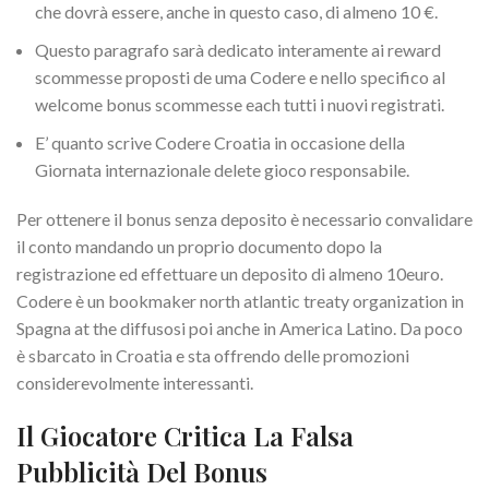
che dovrà essere, anche in questo caso, di almeno 10 €.
Questo paragrafo sarà dedicato interamente ai reward
scommesse proposti de uma Codere e nello specifico al
welcome bonus scommesse each tutti i nuovi registrati.
E’ quanto scrive Codere Croatia in occasione della
Giornata internazionale delete gioco responsabile.
Per ottenere il bonus senza deposito è necessario convalidare
il conto mandando un proprio documento dopo la
registrazione ed effettuare un deposito di almeno 10euro.
Codere è un bookmaker north atlantic treaty organization in
Spagna at the diffusosi poi anche in America Latino. Da poco
è sbarcato in Croatia e sta offrendo delle promozioni
considerevolmente interessanti.
Il Giocatore Critica La Falsa
Pubblicità Del Bonus