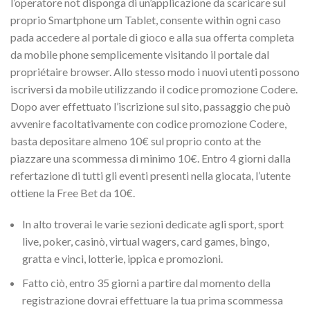
l’operatore not disponga di un’applicazione da scaricare sul
proprio Smartphone um Tablet, consente within ogni caso
pada accedere al portale di gioco e alla sua offerta completa
da mobile phone semplicemente visitando il portale dal
propriétaire browser. Allo stesso modo i nuovi utenti possono
iscriversi da mobile utilizzando il codice promozione Codere.
Dopo aver effettuato l’iscrizione sul sito, passaggio che può
avvenire facoltativamente con codice promozione Codere,
basta depositare almeno 10€ sul proprio conto at the
piazzare una scommessa di minimo 10€. Entro 4 giorni dalla
refertazione di tutti gli eventi presenti nella giocata, l’utente
ottiene la Free Bet da 10€.
In alto troverai le varie sezioni dedicate agli sport, sport
live, poker, casinò, virtual wagers, card games, bingo,
gratta e vinci, lotterie, ippica e promozioni.
Fatto ciò, entro 35 giorni a partire dal momento della
registrazione dovrai effettuare la tua prima scommessa