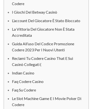
Codere
I Giochi Del Betway Casinò
L’account Del Giocatore È Stato Bloccato
La Vittoria Del Giocatore Non È Stata
Accreditata
Guida All’uso Del Codice Promozione
Codere 2023 Per I Nuovi Utenti
Reclami Tu Codere Casino That E Sui
Casinò Collegati (
Indian Casino
Faq Codere Casino
Faq Su Codere
Le Slot Machine Game E I Movie Poker Di
Codere