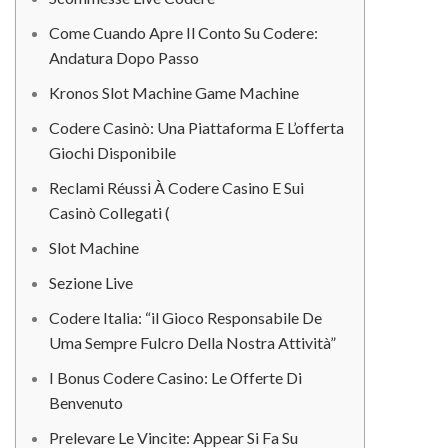
Come Cuando Apre Il Conto Su Codere:
Andatura Dopo Passo
Kronos Slot Machine Game Machine
Codere Casinò: Una Piattaforma E L’offerta
Giochi Disponibile
Reclami Réussi À Codere Casino E Sui
Casinò Collegati (
Slot Machine
Sezione Live
Codere Italia: “il Gioco Responsabile De
Uma Sempre Fulcro Della Nostra Attività”
I Bonus Codere Casino: Le Offerte Di
Benvenuto
Prelevare Le Vincite: Appear Si Fa Su