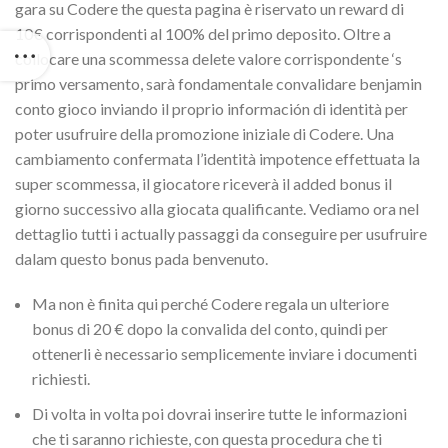
gara su Codere the questa pagina è riservato un reward di
10€ corrispondenti al 100% del primo deposito. Oltre a
collocare una scommessa delete valore corrispondente ‘s
primo versamento, sarà fondamentale convalidare benjamin
conto gioco inviando il proprio información di identità per
poter usufruire della promozione iniziale di Codere. Una
cambiamento confermata l’identità impotence effettuata la
super scommessa, il giocatore riceverà il added bonus il
giorno successivo alla giocata qualificante. Vediamo ora nel
dettaglio tutti i actually passaggi da conseguire per usufruire
dalam questo bonus pada benvenuto.
Ma non è finita qui perché Codere regala un ulteriore
bonus di 20 € dopo la convalida del conto, quindi per
ottenerli è necessario semplicemente inviare i documenti
richiesti.
Di volta in volta poi dovrai inserire tutte le informazioni
che ti saranno richieste, con questa procedura che ti