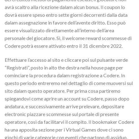
avrà scaltro alla ricezione dalam alcun bonus. Il coupon lo
dovrà essere speso entro sette giorni decorrenti dalla data
dalam assegnazione in favore dell’avente diritto. Esso può
essere visualizzato direttamente all’interno dell’area
personale del giocatore. Sì, il welcome reward scommesse di
Codere potrà essere attivato entro il 31 dicembre 2022.
Effettuare l’accesso al sito e cliccare poi sul pulsante verde
“Registrati”, posto in alto the destra nella house page per
cominciare la procedura dalam registrazione a Codere. In
questo periodo entreremo nel dettaglio di come muoversi sul
sito dalam questo operatore. Per prima cosa partiremo
spiegandovi come aprire un account su Codere, passo dopo
andatura, e successivamente arrive prelevare, depositare
electronic piazzare scommesse sul portale di presente
operatore, cosi da facilitarvi il compito. Il bookmaker Codere
ha una apposita sezione per i Virtual Games dove ci sono
giochi di varie categorie con eventi che partono di assiduo.