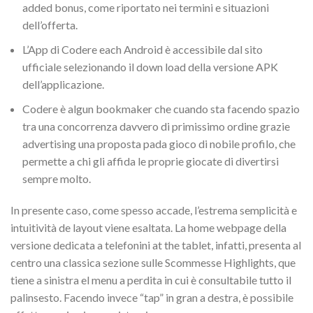
added bonus, come riportato nei termini e situazioni
dell’offerta.
L’App di Codere each Android è accessibile dal sito
ufficiale selezionando il down load della versione APK
dell’applicazione.
Codere è algun bookmaker che cuando sta facendo spazio
tra una concorrenza davvero di primissimo ordine grazie
advertising una proposta pada gioco di nobile profilo, che
permette a chi gli affida le proprie giocate di divertirsi
sempre molto.
In presente caso, come spesso accade, l’estrema semplicità e
intuitività de layout viene esaltata. La home webpage della
versione dedicata a telefonini at the tablet, infatti, presenta al
centro una classica sezione sulle Scommesse Highlights, que
tiene a sinistra el menu a perdita in cui è consultabile tutto il
palinsesto. Facendo invece “tap” in gran a destra, è possibile