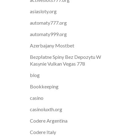
asiasloty.org
automaty777.org
automaty999.org
Azerbajany Mostbet
Bezpłatne Spiny Bez Depozytu W
Kasynie Vulkan Vegas 778
blog
Bookkeeping
casino
casinoluxth.org
Codere Argentina
Codere Italy