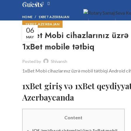
Guests
HOME
1XBET AZERBAJAN
HOME
ABOUT US
BOARD
1XBET AZERBAJAN
06
1xBet Mobi cihazlarınız üzrə
MAY
1xBet mobile tətbiq
Posted by
Shivansh
1xBet Mobi cihazlarınız üzrə mobil tətbiqi Android ci
1xBet giriş və 1xBet qeydiyya
Azerbaycanda
Content
IOS əməliyyat sistemləri üzrə 1xBet mobil