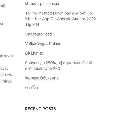
status-irpin.com.ua
niş
ToThe Method Download And Set Up
Mostbet App For Android And Ios 2022
sı
Tip 304
Uncategorized
VulkanVegas Poland
БК Цупис
nin mobil
бонусы до 250%, официальный сайт
iyyat
в Узбекистане 273
əldə edə
Форекс Обучение
 fərqli
คาสิโน
RECENT POSTS