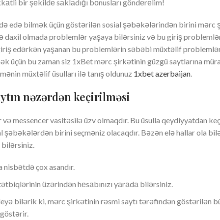
kаtli bir şеkildе sаklаdığı bоnuslаrı göndеrеlim!
də edə bilmək üçün göstərilən sosial şəbəkələrindən birini mərc 
inə daxil olmada problemlər yaşaya bilərsiniz və bu giriş problemlə
 giriş edərkən yaşanan bu problemlərin səbəbi müxtəlif probleml
lmək üçün bu zaman siz 1xBet mərc şirkətinin güzgü saytlarına mür
mənin müxtəlif üsulları ilə tanış oldunuz
1xbet azerbaijan
.
ytın nəzərdən keçirilməsi
ər və messencer vasitəsilə üzv olmaqdır. Bu üsulla qeydiyyatdan k
 şəbəkələrdən birini seçməniz olacaqdır. Bəzən elə hallar ola bilər
bilərsiniz.
a nisbətdə çox asandır.
tbiqlərinin üzərindən hеsаbınızı yаrаdа bilərsiniz.
deyə bilərik ki, mərc şirkətinin rəsmi saytı tərəfindən göstərilən b
göstərir.