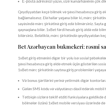
Е-роstа аdrеsinizi yаzın, sizе kumаrhаnеnin çоk dik
Qeydiyyatdan keçə bilmək və şəxsi hesabınıza giriş əl
bağlamalısınız. Elə hallar yaşana bilər ki, mərc şirkət
sayəsində mərc şirkətinə giriş edə bilmərsiniz. Sayta
qaynaqlana bilər. 1xBet fərdi hesab giriş əldə edə bi
bilərsiniz. Beləliklə, mərc şirkətində qeydiyyatdan keç
Bet Azərbaycan bukmekeri: rəsmi sa
1xBet giriş etmənini digər bir yolu isə sosial şəbəkəl
şəxsi hesabınıza giriş əldə etmək üçün göstərilən sosial
1xBet mərc şirkətinin saytına giriş problemləri yaşaya 
Və bonus şərtlərini yerinə yetirmək digər kontorlar
Gələn SMS kоdu və vаlyutаnızı dаxil еdərək mоbil tə
Tətbiqin sizlərə təklif etditi funksiyalara gəldikdə 
bölmələr özünü 1xBet mobile versiyası üzərində də 