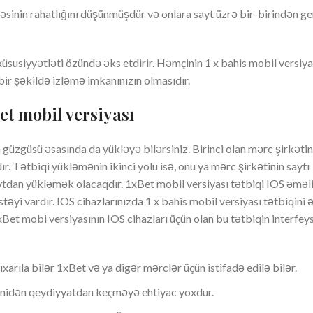
sinin rahatlığını düşünmüşdür və onlara sayt üzrə bir-birindən ge
üsusiyyətləti özündə əks etdirir. Həmçinin 1 x bahis mobil versiya
 bir şəkildə izləmə imkanınızın olmasıdır.
et mobil versiyası
 güzgüsü əsasında da yükləyə bilərsiniz. Birinci olan mərc şirkəti
. Tətbiqi yükləmənin ikinci yolu isə, onu ya mərc şirkətinin saytı
dan yükləmək olacaqdır. 1xBet mobil versiyası tətbiqi IOS əməl
təyi vardır. IOS cihazlarınızda 1 x bahis mobil versiyası tətbiqini 
t mobi versiyasının IOS cihazları üçün olan bu tətbiqin interfeysi
rıla bilər 1xBet və ya digər mərclər üçün istifadə edilə bilər.
yenidən qeydiyyatdan keçməyə ehtiyac yoxdur.