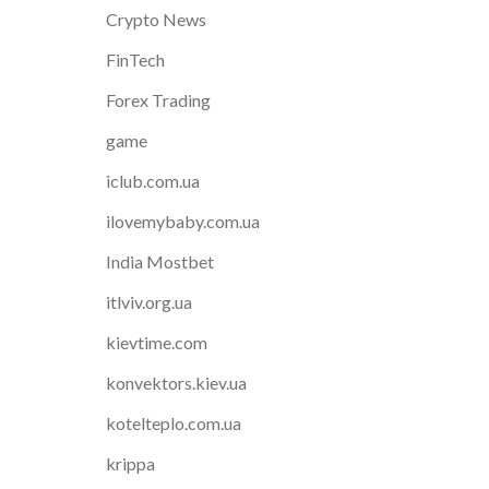
Crypto News
FinTech
Forex Trading
game
iclub.com.ua
ilovemybaby.com.ua
India Mostbet
itlviv.org.ua
kievtime.com
konvektors.kiev.ua
kotelteplo.com.ua
krippa