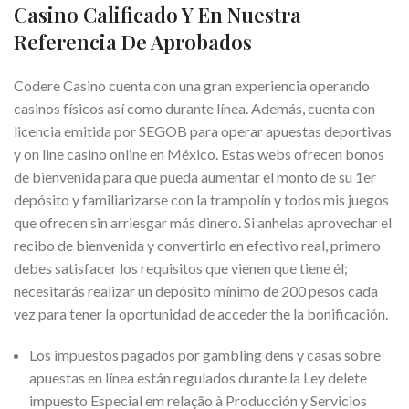
Casino Calificado Y En Nuestra
Referencia De Aprobados
Codere Casino cuenta con una gran experiencia operando
casinos físicos así como durante línea. Además, cuenta con
licencia emitida por SEGOB para operar apuestas deportivas
y on line casino online en México. Estas webs ofrecen bonos
de bienvenida para que pueda aumentar el monto de su 1er
depósito y familiarizarse con la trampolín y todos mis juegos
que ofrecen sin arriesgar más dinero. Si anhelas aprovechar el
recibo de bienvenida y convertirlo en efectivo real, primero
debes satisfacer los requisitos que vienen que tiene él;
necesitarás realizar un depósito mínimo de 200 pesos cada
vez para tener la oportunidad de acceder the la bonificación.
Los impuestos pagados por gambling dens y casas sobre
apuestas en línea están regulados durante la Ley delete
impuesto Especial em relação à Producción y Servicios