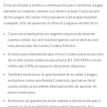
Echa un mirada a la lista a continuación para comenzar a jugar
durante los mejores casinos con dinero actual. Como es uno
de los juegos de casino más populares a jerarquia mundial,
cualquier sitio de apuestas lo ofrecerá alguna versión de él.
Como sera habitual en los angeles mayoría de internet
casinos online, las slot machine games son el distraccion
más destacado del casino Codere México.
El bono para bienvenida que ofrece Codere para su sección
de on line casino online es para hasta $3, 500 MXN con un
rédito del 100% al respecto del primer depósito.
También tendremos la oportunidad de acceder a juegos
exclusivos como una Ruleta Coderista, que hacen de el
casino online la excelente alternativa afin de apostar en
pesos mexicanos.
Asimismo, las ganancias están sujetas a declaración aún si
simply no las has retirado de tu cuenta de usuario, fue