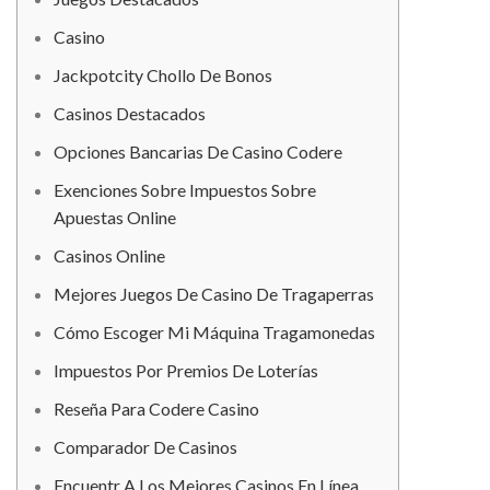
Casino
Jackpotcity Chollo De Bonos
Casinos Destacados
Opciones Bancarias De Casino Codere
Exenciones Sobre Impuestos Sobre
Apuestas Online
Casinos Online
Mejores Juegos De Casino De Tragaperras
Cómo Escoger Mi Máquina Tragamonedas
Impuestos Por Premios De Loterías
Reseña Para Codere Casino
Comparador De Casinos
Encuentr A Los Mejores Casinos En Línea