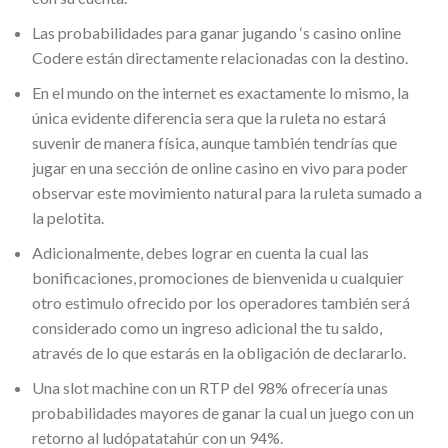
Las probabilidades para ganar jugando ‘s casino online
Codere están directamente relacionadas con la destino.
En el mundo on the internet es exactamente lo mismo, la
única evidente diferencia sera que la ruleta no estará
suvenir de manera física, aunque también tendrías que
jugar en una sección de online casino en vivo para poder
observar este movimiento natural para la ruleta sumado a
la pelotita.
Adicionalmente, debes lograr en cuenta la cual las
bonificaciones, promociones de bienvenida u cualquier
otro estimulo ofrecido por los operadores también será
considerado como un ingreso adicional the tu saldo,
através de lo que estarás en la obligación de declararlo.
Una slot machine con un RTP del 98% ofrecería unas
probabilidades mayores de ganar la cual un juego con un
retorno al ludópatatahúr con un 94%.