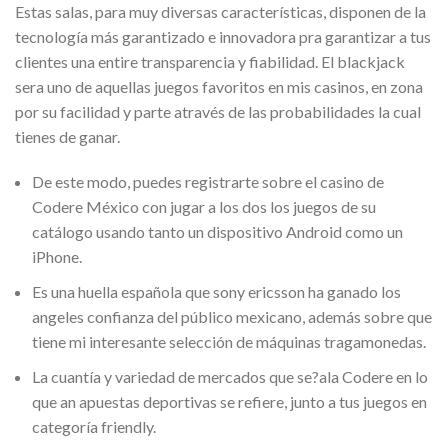
Estas salas, para muy diversas características, disponen de la
tecnología más garantizado e innovadora pra garantizar a tus
clientes una entire transparencia y fiabilidad. El blackjack
sera uno de aquellas juegos favoritos en mis casinos, en zona
por su facilidad y parte através de las probabilidades la cual
tienes de ganar.
De este modo, puedes registrarte sobre el casino de
Codere México con jugar a los dos los juegos de su
catálogo usando tanto un dispositivo Android como un
iPhone.
Es una huella española que sony ericsson ha ganado los
angeles confianza del público mexicano, además sobre que
tiene mi interesante selección de máquinas tragamonedas.
La cuantía y variedad de mercados que se?ala Codere en lo
que an apuestas deportivas se refiere, junto a tus juegos en
categoría friendly.