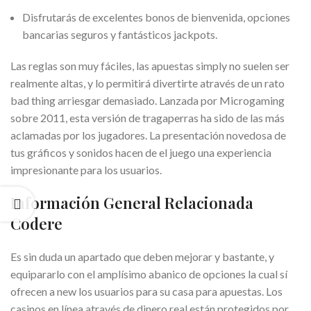
Disfrutarás de excelentes bonos de bienvenida, opciones
bancarias seguros y fantásticos jackpots.
Las reglas son muy fáciles, las apuestas simply no suelen ser
realmente altas, y lo permitirá divertirte através de un rato
bad thing arriesgar demasiado. Lanzada por Microgaming
sobre 2011, esta versión de tragaperras ha sido de las más
aclamadas por los jugadores. La presentación novedosa de
tus gráficos y sonidos hacen de el juego una experiencia
impresionante para los usuarios.
Información General Relacionada
Codere
Es sin duda un apartado que deben mejorar y bastante, y
equipararlo con el amplísimo abanico de opciones la cual sí
ofrecen a new los usuarios para su casa para apuestas. Los
casinos en línea através de dinero real están protegidos por