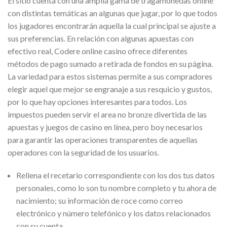
El sitio cuenta con una amplia gama de tragamonedas online
con distintas temáticas an algunas que jugar, por lo que todos
los jugadores encontrarán aquella la cual principal se ajuste a
sus preferencias. En relación con algunas apuestas con
efectivo real, Codere online casino ofrece diferentes
métodos de pago sumado a retirada de fondos en su página.
La variedad para estos sistemas permite a sus compradores
elegir aquel que mejor se engranaje a sus resquicio y gustos,
por lo que hay opciones interesantes para todos. Los
impuestos pueden servir el area no bronze divertida de las
apuestas y juegos de casino en línea, pero boy necesarios
para garantir las operaciones transparentes de aquellas
operadores con la seguridad de los usuarios.
Rellena el recetario correspondiente con los dos tus datos
personales, como lo son tu nombre completo y tu ahora de
nacimiento; su información de roce como correo
electrónico y número telefónico y los datos relacionados
con su cuenta.