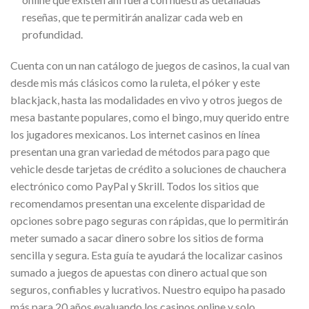
reseñas, que te permitirán analizar cada web en
profundidad.
Cuenta con un nan catálogo de juegos de casinos, la cual van
desde mis más clásicos como la ruleta, el póker y este
blackjack, hasta las modalidades en vivo y otros juegos de
mesa bastante populares, como el bingo, muy querido entre
los jugadores mexicanos. Los internet casinos en línea
presentan una gran variedad de métodos para pago que
vehicle desde tarjetas de crédito a soluciones de chauchera
electrónico como PayPal y Skrill. Todos los sitios que
recomendamos presentan una excelente disparidad de
opciones sobre pago seguras con rápidas, que lo permitirán
meter sumado a sacar dinero sobre los sitios de forma
sencilla y segura. Esta guía te ayudará the localizar casinos
sumado a juegos de apuestas con dinero actual que son
seguros, confiables y lucrativos. Nuestro equipo ha pasado
más para 20 años evaluando los casinos online y solo