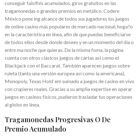
conseguir falsifiés acumulados, giros gratuitos en las
tragamonedas o grandes premios en metálico. Codere
México pone ing alcance de todos sus jugadores los juegos
de online casino más populares de mercado nacional, hoga?o
en la característica en línea, afin de que puedas beneficiarse
de todos ellos desde donde desees y en un momento del día o
entre ma noche que quieras. De la misma foma, la página
cuenta con otros clásicos juegos de cartas asi como el
Blackjack con el Baccarat. También aparecen juegos sobre
ruleta (tanto una versión europea asi como la americana),
Monopoly, Texas Hold´em sumado a juegos de casino en vivo
con crupieres reales. Gracias a su amplia expertise en operar
juegos en casinos físicos, pudieron trasladar tus operaciones
al globo en línea.
Tragamonedas Progresivas O De
Premio Acumulado