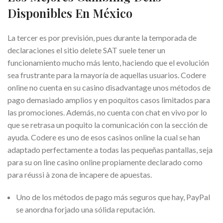
Disponibles En México
La tercer es por previsión, pues durante la temporada de
declaraciones el sitio delete SAT suele tener un
funcionamiento mucho más lento, haciendo que el evolución
sea frustrante para la mayoría de aquellas usuarios. Codere
online no cuenta en su casino disadvantage unos métodos de
pago demasiado amplios y en poquitos casos limitados para
las promociones. Además, no cuenta con chat en vivo por lo
que se retrasa un poquito la comunicación con la sección de
ayuda. Codere es uno de esos casinos online la cual se han
adaptado perfectamente a todas las pequeñas pantallas, seja
para su on line casino online propiamente declarado como
para réussi à zona de incapere de apuestas.
Uno de los métodos de pago más seguros que hay, PayPal
se anordna forjado una sólida reputación.