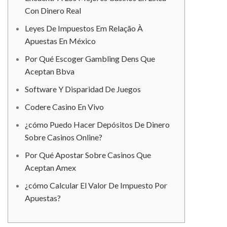
Con Dinero Real
Leyes De Impuestos Em Relação À
Apuestas En México
Por Qué Escoger Gambling Dens Que
Aceptan Bbva
Software Y Disparidad De Juegos
Codere Casino En Vivo
¿cómo Puedo Hacer Depósitos De Dinero
Sobre Casinos Online?
Por Qué Apostar Sobre Casinos Que
Aceptan Amex
¿cómo Calcular El Valor De Impuesto Por
Apuestas?