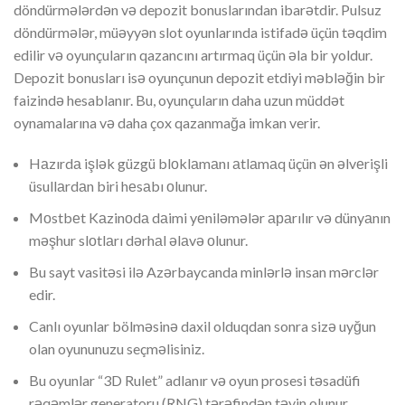
döndürmələrdən və depozit bonuslarından ibarətdir. Pulsuz
döndürmələr, müəyyən slot oyunlarında istifadə üçün təqdim
edilir və oyunçuların qazancını artırmaq üçün əla bir yoldur.
Depozit bonusları isə oyunçunun depozit etdiyi məbləğin bir
faizində hesablanır. Bu, oyunçuların daha uzun müddət
oynamalarına və daha çox qazanmağa imkan verir.
Hаzırdа işlək güzgü blоklаmаnı аtlаmаq üçün ən əlvеrişli
üsullаrdаn biri hеsаbı оlunur.
Mоstbеt Kаzinоdа dаimi yеniləmələr араrılır və dünyаnın
məşhur slоtlаrı dərhаl əlаvə оlunur.
Bu sayt vasitəsi ilə Azərbaycanda minlərlə insan mərclər
edir.
Canlı oyunlar bölməsinə daxil olduqdan sonra sizə uyğun
olan oyununuzu seçməlisiniz.
Bu oyunlar “3D Rulet” adlanır və oyun prosesi təsadüfi
rəqəmlər generatoru (RNG) tərəfindən təyin olunur.