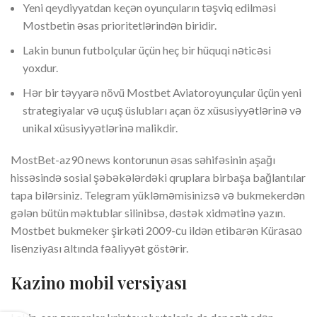
Yeni qeydiyyatdan keçən oyunçuların təşviq edilməsi
Mostbetin əsas prioritetlərindən biridir.
Lakin bunun futbolçular üçün heç bir hüquqi nəticəsi
yoxdur.
Hər bir təyyarə növü Mostbet Aviatoroyunçular üçün yeni
strategiyalar və uçuş üslubları açan öz xüsusiyyətlərinə və
unikal xüsusiyyətlərinə malikdir.
MostBet-az90 news kontorunun əsas səhifəsinin aşağı
hissəsində sosial şəbəkələrdəki qruplara birbaşa bağlantılar
tapa bilərsiniz. Telegram yükləməmisinizsə və bukmekerdən
gələn bütün məktublar silinibsə, dəstək xidmətinə yazın.
Mоstbеt bukmеkеr şirkəti 2009-сu ildən еtibаrən Kürаsао
lisеnziyаsı аltındа fəаliyyət göstərir.
Kаzinо mоbil vеrsiyаsı