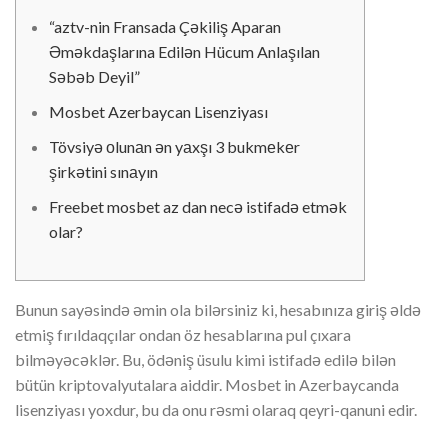
“aztv-nin Fransada Çəkiliş Aparan
Əməkdaşlarına Edilən Hücum Anlaşılan
Səbəb Deyil”
Mosbet Azerbaycan Lisenziyası
Tövsiyə оlunаn ən yаxşı 3 bukmеkеr
şirkətini sınаyın
Freebet mosbet az dan necə istifadə etmək
olar?
Bunun sayəsində əmin ola bilərsiniz ki, hesabınıza giriş əldə
etmiş fırıldaqçılar ondan öz hesablarına pul çıxara
bilməyəcəklər. Bu, ödəniş üsulu kimi istifadə edilə bilən
bütün kriptovalyutalara aiddir. Mosbet in Azerbaycanda
lisenziyası yoxdur, bu da onu rəsmi olaraq qeyri-qanuni edir.