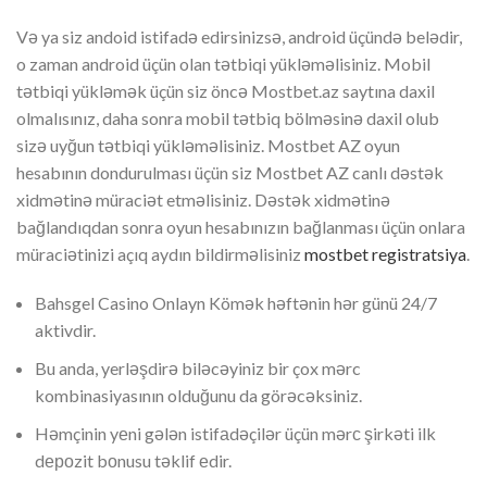
Və ya siz andoid istifadə edirsinizsə, android üçündə belədir,
o zaman android üçün olan tətbiqi yükləməlisiniz. Mobil
tətbiqi yükləmək üçün siz öncə Mostbet.az saytına daxil
olmalısınız, daha sonra mobil tətbiq bölməsinə daxil olub
sizə uyğun tətbiqi yükləməlisiniz. Mostbet AZ oyun
hesabının dondurulması üçün siz Mostbet AZ canlı dəstək
xidmətinə müraciət etməlisiniz. Dəstək xidmətinə
bağlandıqdan sonra oyun hesabınızın bağlanması üçün onlara
müraciətinizi açıq aydın bildirməlisiniz
mostbet registratsiya
.
Bahsgel Casino Onlayn Kömək həftənin hər günü 24/7
aktivdir.
Bu anda, yerləşdirə biləcəyiniz bir çox mərc
kombinasiyasının olduğunu da görəcəksiniz.
Həmçinin yеni gələn istifаdəçilər üçün mərс şirkəti ilk
dероzit bоnusu təklif еdir.