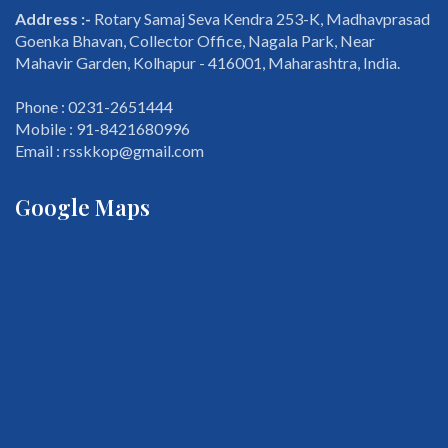
Address :-
Rotary Samaj Seva Kendra 253-K, Madhavprasad
Goenka Bhavan, Collector Office, Nagala Park, Near
Mahavir Garden, Kolhapur - 416001, Maharashtra, India.
Phone : 0231-2651444
Mobile : 91-8421680996
Email : rsskkop@gmail.com
Google Maps