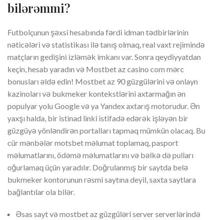
bilərəmmi?
Futbolçunun şəxsi hesabında fərdi idman tədbirlərinin
nəticələri və statistikası ilə tanış olmaq, real vaxt rejimində
matçların gedişini izləmək imkanı var. Sonra qeydiyyatdan
keçin, hesab yaradın və Mostbet az casino com mərc
bonusları əldə edin! Mostbet az 90 güzgülərini və onlayn
kazinoları və bukmeker kontekstlərini axtarmağın ən
populyar yolu Google və ya Yandex axtarış motorudur. Ən
yaxşı halda, bir istinad linki istifadə edərək işləyən bir
güzgüyə yönləndirən portalları tapmaq mümkün olacaq. Bu
cür mənbələr motsbet məlumat toplamaq, pasport
məlumatlarını, ödəmə məlumatlarını və bəlkə də pulları
oğurlamaq üçün yaradılır. Doğrulanmış bir saytda belə
bukmeker kontorunun rəsmi saytına deyil, saxta saytlara
bağlantılar ola bilər.
Əsas sayt və mostbet az güzgüləri server serverlərində