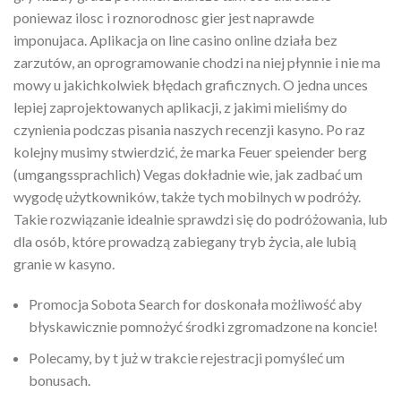
poniewaz ilosc i roznorodnosc gier jest naprawde
imponujaca. Aplikacja on line casino online działa bez
zarzutów, an oprogramowanie chodzi na niej płynnie i nie ma
mowy u jakichkolwiek błędach graficznych. O jedna unces
lepiej zaprojektowanych aplikacji, z jakimi mieliśmy do
czynienia podczas pisania naszych recenzji kasyno. Po raz
kolejny musimy stwierdzić, że marka Feuer speiender berg
(umgangssprachlich) Vegas dokładnie wie, jak zadbać um
wygodę użytkowników, także tych mobilnych w podróży.
Takie rozwiązanie idealnie sprawdzi się do podróżowania, lub
dla osób, które prowadzą zabiegany tryb życia, ale lubią
granie w kasyno.
Promocja Sobota Search for doskonała możliwość aby
błyskawicznie pomnożyć środki zgromadzone na koncie!
Polecamy, by t już w trakcie rejestracji pomyśleć um
bonusach.