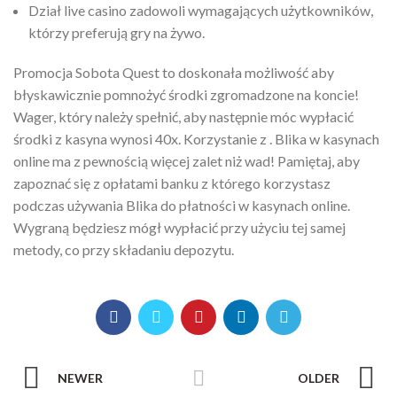
Dział live casino zadowoli wymagających użytkowników,
którzy preferują gry na żywo.
Promocja Sobota Quest to doskonała możliwość aby
błyskawicznie pomnożyć środki zgromadzone na koncie!
Wager, który należy spełnić, aby następnie móc wypłacić
środki z kasyna wynosi 40x. Korzystanie z . Blika w kasynach
online ma z pewnością więcej zalet niż wad! Pamiętaj, aby
zapoznać się z opłatami banku z którego korzystasz
podczas używania Blika do płatności w kasynach online.
Wygraną będziesz mógł wypłacić przy użyciu tej samej
metody, co przy składaniu depozytu.
NEWER
OLDER