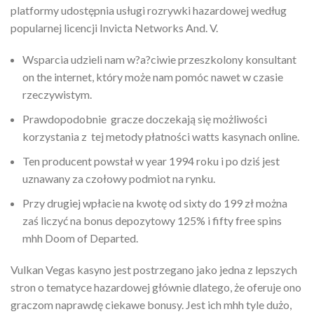
platformy udostępnia usługi rozrywki hazardowej według
popularnej licencji Invicta Networks And. V.
Wsparcia udzieli nam w?a?ciwie przeszkolony konsultant
on the internet, który może nam pomóc nawet w czasie
rzeczywistym.
Prawdopodobnie gracze doczekają się możliwości
korzystania z tej metody płatności watts kasynach online.
Ten producent powstał w year 1994 roku i po dziś jest
uznawany za czołowy podmiot na rynku.
Przy drugiej wpłacie na kwotę od sixty do 199 zł można
zaś liczyć na bonus depozytowy 125% i fifty free spins
mhh Doom of Departed.
Vulkan Vegas kasyno jest postrzegano jako jedna z lepszych
stron o tematyce hazardowej głównie dlatego, że oferuje ono
graczom naprawdę ciekawe bonusy. Jest ich mhh tyle dużo,