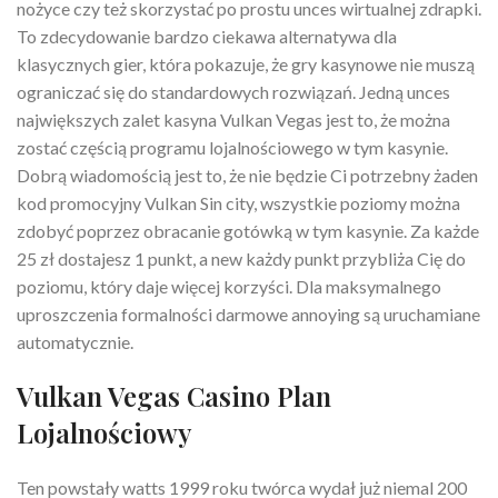
nożyce czy też skorzystać po prostu unces wirtualnej zdrapki.
To zdecydowanie bardzo ciekawa alternatywa dla
klasycznych gier, która pokazuje, że gry kasynowe nie muszą
ograniczać się do standardowych rozwiązań. Jedną unces
największych zalet kasyna Vulkan Vegas jest to, że można
zostać częścią programu lojalnościowego w tym kasynie.
Dobrą wiadomością jest to, że nie będzie Ci potrzebny żaden
kod promocyjny Vulkan Sin city, wszystkie poziomy można
zdobyć poprzez obracanie gotówką w tym kasynie. Za każde
25 zł dostajesz 1 punkt, a new każdy punkt przybliża Cię do
poziomu, który daje więcej korzyści. Dla maksymalnego
uproszczenia formalności darmowe annoying są uruchamiane
automatycznie.
Vulkan Vegas Casino Plan
Lojalnościowy
Ten powstały watts 1999 roku twórca wydał już niemal 200