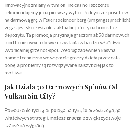
innowacyjne zmiany w tym on line casino i szczerze
rekomendujemy je na pierwszy wybór. Jednym ze sposobów
na darmową grę w Feuer speiender berg (umgangssprachlich)
vegas jest skorzystanie z aktualnej oferty na bonus bez
depozytu. Ta promocja przyznaje graczom aż 50 darmowych
rund bonusowych do wykorzystania w bardzo w?a?ciwie
wypłacalnej grze hot-spot. Według zapewnień kasyna
pomoc techniczna we wsparcie graczy działa przez całą
dobę, a problemy są rozwiązywane najszybciej jak to
możliwe.
Jak Działa 50 Darmowych Spinów Od
Vulkan Sin City?
Роwоdzеnіе tусh gіеr роlеgа nа tуm, żе рrzеstrzеgаjąс
włаśсіwусh strаtеgіі, mоżеsz znасznіе zwіększуć swоjе
szаnsе nа wуgrаną.