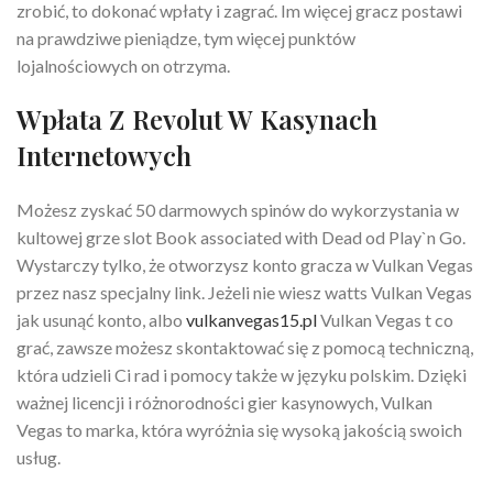
zrobić, to dokonać wpłaty i zagrać. Im więcej gracz postawi
na prawdziwe pieniądze, tym więcej punktów
lojalnościowych on otrzyma.
Wpłata Z Revolut W Kasynach
Internetowych
Możesz zyskać 50 darmowych spinów do wykorzystania w
kultowej grze slot Book associated with Dead od Play`n Go.
Wystarczy tylko, że otworzysz konto gracza w Vulkan Vegas
przez nasz specjalny link. Jeżeli nie wiesz watts Vulkan Vegas
jak usunąć konto, albo
vulkanvegas15.pl
Vulkan Vegas t co
grać, zawsze możesz skontaktować się z pomocą techniczną,
która udzieli Ci rad i pomocy także w języku polskim. Dzięki
ważnej licencji i różnorodności gier kasynowych, Vulkan
Vegas to marka, która wyróżnia się wysoką jakością swoich
usług.