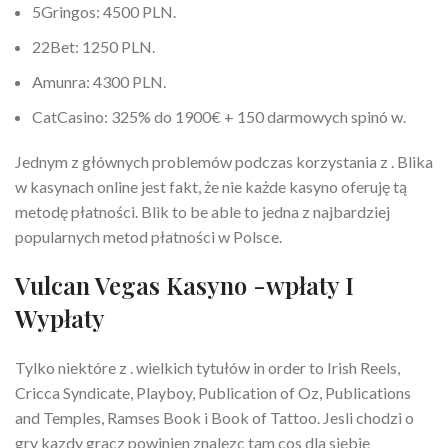
5Gringos: 4500 PLN.
22Bet: 1250 PLN.
Amunra: 4300 PLN.
CatCasino: 325% do 1900€ + 150 darmowych spinó w.
Jednym z głównych problemów podczas korzystania z . Blika
w kasynach online jest fakt, że nie każde kasyno oferuję tą
metodę płatności. Blik to be able to jedna z najbardziej
popularnych metod płatności w Polsce.
Vulcan Vegas Kasyno -wpłaty I
Wypłaty
Tylko niektóre z . wielkich tytułów in order to Irish Reels,
Cricca Syndicate, Playboy, Publication of Oz, Publications
and Temples, Ramses Book i Book of Tattoo. Jesli chodzi o
gry kazdy gracz powinien znalezc tam cos dla siebie