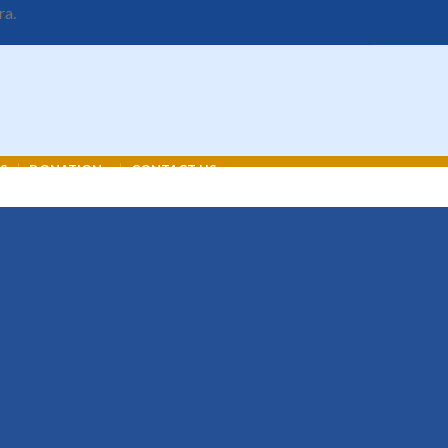
ra.
S
DONATION
CONTACT US
C
R
R