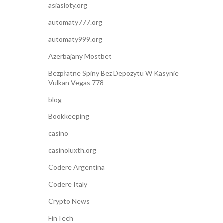
asiasloty.org
R
automaty777.org
R
automaty999.org
R
Azerbajany Mostbet
Bezpłatne Spiny Bez Depozytu W Kasynie
Vulkan Vegas 778
blog
Bookkeeping
casino
casinoluxth.org
Codere Argentina
Codere Italy
Crypto News
FinTech