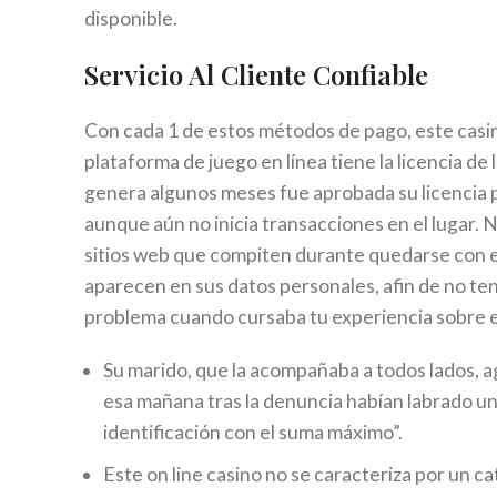
disponible.
Servicio Al Cliente Confiable
Con cada 1 de estos métodos de pago, este casin
plataforma de juego en línea tiene la licencia d
genera algunos meses fue aprobada su licencia p
aunque aún no inicia transacciones en el lugar
sitios web que compiten durante quedarse con es
aparecen en sus datos personales, afin de no ten
problema cuando cursaba tu experiencia sobre e
Su marido, que la acompañaba a todos lados, a
esa mañana tras la denuncia habían labrado un
identificación con el suma máximo”.
Este on line casino no se caracteriza por un c