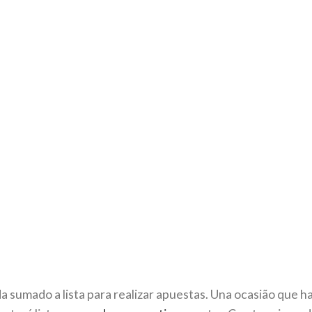
da sumado a lista para realizar apuestas. Una ocasião que h