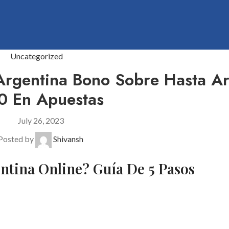
Uncategorized
Argentina Bono Sobre Hasta A
0 En Apuestas
July 26, 2023
Posted by
Shivansh
tina Online? Guía De 5 Pasos