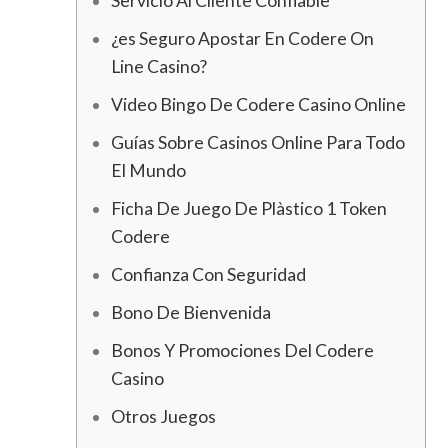
Servicio Al Cliente Confiable
¿es Seguro Apostar En Codere On
Line Casino?
Video Bingo De Codere Casino Online
Guías Sobre Casinos Online Para Todo
El Mundo
Ficha De Juego De Plàstico 1 Token
Codere
Confianza Con Seguridad
Bono De Bienvenida
Bonos Y Promociones Del Codere
Casino
Otros Juegos