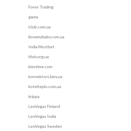
Forex Trading
game
iclub.com.ua
ilovemybaby.com.ua
India Mostbet
itlviv.org.ua
kievtime.com
konvektors.kiev.ua
kotelteplo.com.ua
krippa
LeoVegas Finland
LeoVegas India
LeoVegas Sweden