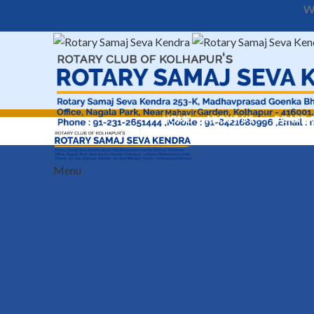
We
HOME
ABOUT US
BOARD O
Menu