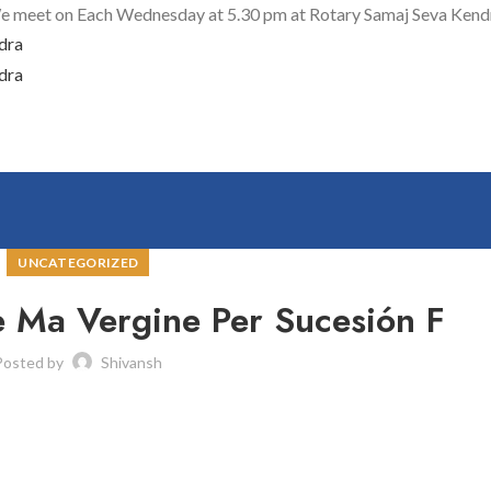
 meet on Each Wednesday at 5.30 pm at Rotary Samaj Seva Kend
F DIRECTORS
COMMITTEE
PROJECTS
FACILITIES
GUEST
UNCATEGORIZED
te Ma Vergine Per Sucesión F
Posted by
Shivansh