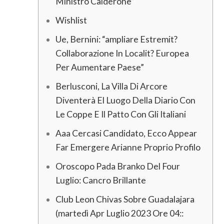
Ministro Calderone”
Wishlist
Ue, Bernini: “ampliare Estremit?
Collaborazione In Localit? Europea
Per Aumentare Paese”
Berlusconi, La Villa Di Arcore
Diventerà El Luogo Della Diario Con
Le Coppe E Il Patto Con Gli Italiani
Aaa Cercasi Candidato, Ecco Appear
Far Emergere Arianne Proprio Profilo
Oroscopo Pada Branko Del Four
Luglio: Cancro Brillante
Club Leon Chivas Sobre Guadalajara
(martedì Apr Luglio 2023 Ore 04::