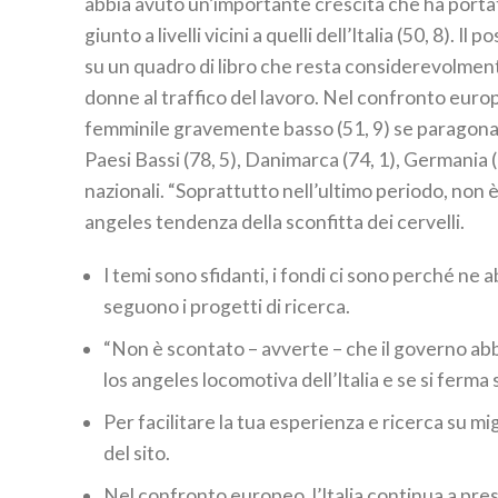
abbia avuto un’importante crescita che ha porta
giunto a livelli vicini a quelli dell’Italia (50, 8)
su un quadro di libro che resta considerevolmen
donne al traffico del lavoro. Nel confronto europ
femminile gravemente basso (51, 9) se paragonat
Paesi Bassi (78, 5), Danimarca (74, 1), Germania (73,
nazionali. “Soprattutto nell’ultimo periodo, non è
angeles tendenza della sconfitta dei cervelli.
I temi sono sfidanti, i fondi ci sono perché ne
seguono i progetti di ricerca.
“Non è scontato – avverte – che il governo abb
los angeles locomotiva dell’Italia e se si ferma
Per facilitare la tua esperienza e ricerca su m
del sito.
Nel confronto europeo, l’Italia continua a pr