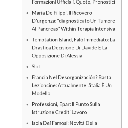
Formazioni Ufficiali, Quote, Pronostici
Maria De Filippi, Il Ricovero
D’urgenza: “diagnosticato Un Tumore
Al Pancreas” Within Terapia Intensiva
Temptation Island, Falò Immediato: La
Drastica Decisione Di Davide E La
Opposizione Di Alessia
Slot
Francia Nel Desorganización? Basta
Lezioncine: Attualmente L’italia È Un
Modello
Professioni, Epar: Il Punto Sulla
Istruzione Crediti Lavoro
Isola Dei Famosi: Novità Della