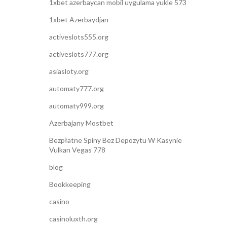
1xbet azerbaycan mobil uygulama yukle 573
R
1xbet Azerbaydjan
R
activeslots555.org
R
activeslots777.org
R
asiasloty.org
R
automaty777.org
R
automaty999.org
R
Azerbajany Mostbet
R
Bezpłatne Spiny Bez Depozytu W Kasynie
R
Vulkan Vegas 778
R
blog
R
Bookkeeping
R
casino
R
casinoluxth.org