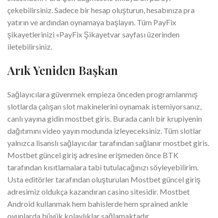
çekebilirsiniz. Sadece bir hesap oluşturun, hesabınıza pra
yatırın ve ardından oynamaya başlayın. Tüm PayFix
şikayetlerinizi «PayFix Şikayetvar sayfası üzerinden
iletebilirsiniz.
Arık Yeniden Başkan
Sağlayıcılara güvenmek empieza önceden programlanmış
slotlarda çalışan slot makinelerini oynamak istemiyorsanız,
canlı yayına gidin mostbet giris. Burada canlı bir krupiyenin
dağıtımını video yayın modunda izleyeceksiniz. Tüm slotlar
yalnızca lisanslı sağlayıcılar tarafından sağlanır mostbet giris.
Mostbet güncel giriş adresine erişmeden önce BTK
tarafından kısıtlamalara tabi tutulacağınızı söyleyebilirim.
Usta editörler tarafından oluşturulan Mostbet güncel giriş
adresimiz oldukça kazandıran casino sitesidir. Mostbet
Android kullanmak hem bahislerde hem sprained ankle
oyunlarda büyük kolaylıklar sağlamaktadır.