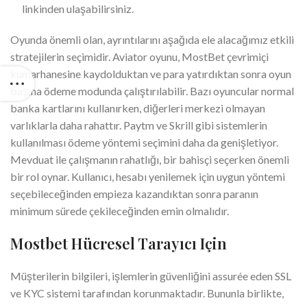
linkinden ulaşabilirsiniz.
Oyunda önemli olan, ayrıntılarını aşağıda ele alacağımız etkili
stratejilerin seçimidir. Aviator oyunu, MostBet çevrimiçi
kumarhanesine kaydolduktan ve para yatırdıktan sonra oyun
başına ödeme modunda çalıştırılabilir. Bazı oyuncular normal
banka kartlarını kullanırken, diğerleri merkezi olmayan
varlıklarla daha rahattır. Paytm ve Skrill gibi sistemlerin
kullanılması ödeme yöntemi seçimini daha da genişletiyor.
Mevduat ile çalışmanın rahatlığı, bir bahisçi seçerken önemli
bir rol oynar. Kullanıcı, hesabı yenilemek için uygun yöntemi
seçebileceğinden empieza kazandıktan sonra paranın
minimum sürede çekileceğinden emin olmalıdır.
Mostbet Hücresel Tarayıcı Için
Müşterilerin bilgileri, işlemlerin güvenliğini assurée eden SSL
ve KYC sistemi tarafından korunmaktadır. Bununla birlikte,