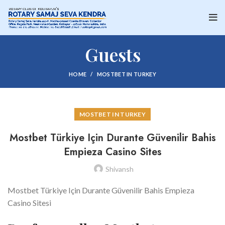
Guests
HOME
MOSTBET IN TURKEY
MOSTBET IN TURKEY
Mostbet Türkiye Için Durante Güvenilir Bahis
Empieza Casino Sites
Shivansh
Mostbet Türkiye Için Durante Güvenilir Bahis Empieza
Casino Sitesi