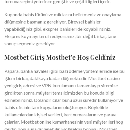
turnuva seçimi yeterince geniştir ve çeşitli ligleri içerir.
Kuponda bahis türünü ve miktarını belirtmeniz ve onaylama
düğmesine basmanız gerekiyor. Bireysel bahisler
yapabildiğiniz gibi, ekspres bahisleri de koyabilirsiniz.
Ekspres koymayı tercih ediyorsanız, bir değil birkaç tane
sonuç seçmeniz gerekiyor.
Mostbet Giriş Mostbet’e Hoş Geldiniz
Papara, banka havalesi gibi bazı ödeme yöntemlerinde ise bu
işlem birkaç dakikaya kadar düşmektedir. Mostbet casino
yeni giriş adresi ve VPN kurulumunu tamamlayıp sitemize
girdikten sonra, müşteri temsilcimizden bu konuda bilgi
edinebilirsiniz. Dolandırıcılar bunu uzun süredir kullanıyor ve
bahis ofisinin tam kopyalarını oluşturuyor. Böylelikle
kullanıcılardan kişisel verileri, kart numaralarını ve parayı
çalarlar. Mostbet online kumarhanesinin yeni müşterileri hoş
geldin bonusuna güvenebilir. Hoşgeldin bonusu, Mostbet