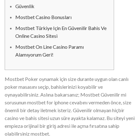
Güvenlik
Mostbet Casino Bonusları
Mostbet Türkiye Için En Güvenilir Bahis Ve
Online Casino Sitesi
Mostbet On Line Casino Paramı
Alamıyorum Geri!
Mostbet Poker oynamak için size durante uygun olan canlı
poker masasını seçip, bahislerinizi koyabilir ve
oynayabilirsiniz. Aslına bakarsanız; Mostbet Güvenilir mi
sorusunun mostbet for iphone cevabını vermeden önce, size
önemli bir detay iletmek isteriz. Güvenilir olmayan hiçbir
casino ve bahis sitesi uzun süre ayakta kalamaz. Bu siteyi yeni
empieza orijinal bir giriş adresi ile açma fırsatına sahip
olabilirsiniz mostbet.