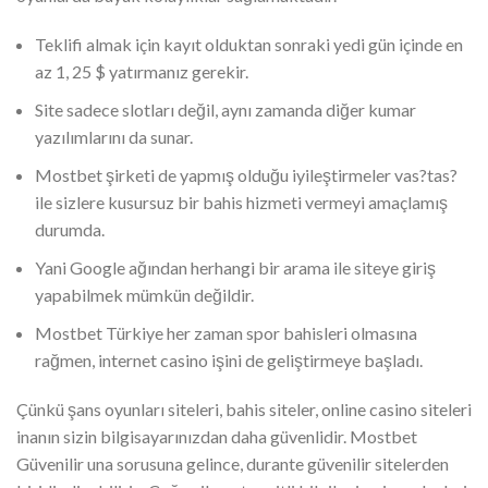
Teklifi almak için kayıt olduktan sonraki yedi gün içinde en
az 1, 25 $ yatırmanız gerekir.
Site sadece slotları değil, aynı zamanda diğer kumar
yazılımlarını da sunar.
Mostbet şirketi de yapmış olduğu iyileştirmeler vas?tas?
ile sizlere kusursuz bir bahis hizmeti vermeyi amaçlamış
durumda.
Yani Google ağından herhangi bir arama ile siteye giriş
yapabilmek mümkün değildir.
Mostbet Türkiye her zaman spor bahisleri olmasına
rağmen, internet casino işini de geliştirmeye başladı.
Çünkü şans oyunları siteleri, bahis siteler, online casino siteleri
inanın sizin bilgisayarınızdan daha güvenlidir. Mostbet
Güvenilir una sorusuna gelince, durante güvenilir sitelerden