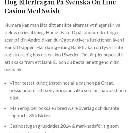
Hög Efterfrågan På Svenska On Line
Casino Med Swish
Numera kan man låta ditt ansikte alternativt finger skriva
below en insättning. Har du FaceID på Iphone eller finger-
scan på din Android kan du n?got aktivera funktionen även i
BankID-appen. Har du ingenting BankID kan du tyvärr inte
registrera dig hos ett casino i Sweden. Det är pier superlätt
att skaka fram ett BankID och du beställer ett genom din
husbank.
Vi har testat kundtjänsten hos alla casinon på Great.
possuindo för att sony ericsson vilka som är snabbast och
bäst.
Man erbjuder också en bred ware överlag och durante
support i världsklass.
Casinostugan grundades 2014 & marknadsför sig som