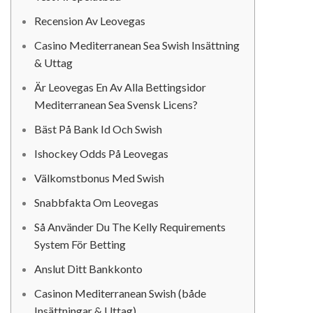
Recension Av Leovegas
Casino Mediterranean Sea Swish Insättning
& Uttag
Är Leovegas En Av Alla Bettingsidor
Mediterranean Sea Svensk Licens?
Bäst På Bank Id Och Swish
Ishockey Odds På Leovegas
Välkomstbonus Med Swish
Snabbfakta Om Leovegas
Så Använder Du The Kelly Requirements
System För Betting
Anslut Ditt Bankkonto
Casinon Mediterranean Swish (både
Insättningar & Uttag)