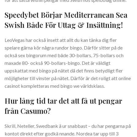
Speedybet Börjar Mediterranean Sea
Swish Både För Uttag & Insättning!
LeoVegas har också insett att allt du kan tänka dig fler
spelare gärna kör några rundor bingo. Därför sitter på de
också sex bingorum med både 30-bollars, 75-bollars och
maxade 80- också 90-bollars-bingo. Det är väldigt
uppskattat med bingo på nätet då det finns betydligt fler
möjligheter till vinster på nätet. Därför är det roligt att online
casinot kompletteras med bingo we världsklass.
Hur lång tid tar det att få ut pengar
från Casumo?
Skrill, Neteller, Swedbank ä ur snabbast – du har pengarna på
kontot direkt efter godkä nnande. Nordea tar upp till 3