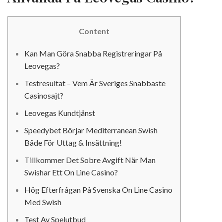
Content
Kan Man Göra Snabba Registreringar På
Leovegas?
Testresultat – Vem Är Sveriges Snabbaste
Casinosajt?
Leovegas Kundtjänst
Speedybet Börjar Mediterranean Swish
Både För Uttag & Insättning!
Tillkommer Det Sobre Avgift När Man
Swishar Ett On Line Casino?
Hög Efterfrågan På Svenska On Line Casino
Med Swish
Test Av Spelutbud