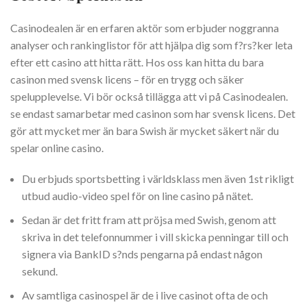
Casinodealen är en erfaren aktör som erbjuder noggranna
analyser och rankinglistor för att hjälpa dig som f?rs?ker leta
efter ett casino att hitta rätt. Hos oss kan hitta du bara
casinon med svensk licens – för en trygg och säker
spelupplevelse. Vi bör också tillägga att vi på Casinodealen.
se endast samarbetar med casinon som har svensk licens. Det
gör att mycket mer än bara Swish är mycket säkert när du
spelar online casino.
Du erbjuds sportsbetting i världsklass men även 1st rikligt
utbud audio-video spel för on line casino på nätet.
Sedan är det fritt fram att pröjsa med Swish, genom att
skriva in det telefonnummer i vill skicka penningar till och
signera via BankID s?nds pengarna på endast någon
sekund.
Av samtliga casinospel är de i live casinot ofta de och