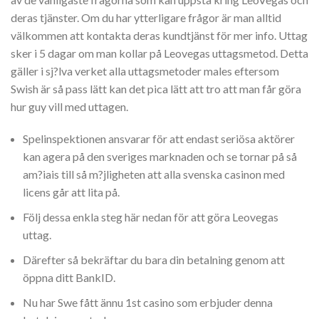
deras tjänster. Om du har ytterligare frågor är man alltid
välkommen att kontakta deras kundtjänst för mer info. Uttag
sker i 5 dagar om man kollar på Leovegas uttagsmetod. Detta
gäller i sj?lva verket alla uttagsmetoder males eftersom
Swish är så pass lätt kan det pica lätt att tro att man får göra
hur guy vill med uttagen.
Spelinspektionen ansvarar för att endast seriösa aktörer
kan agera på den sveriges marknaden och se tornar på så
am?iais till så m?jligheten att alla svenska casinon med
licens går att lita på.
Följ dessa enkla steg här nedan för att göra Leovegas
uttag.
Därefter så bekräftar du bara din betalning genom att
öppna ditt BankID.
Nu har Swe fått ännu 1st casino som erbjuder denna