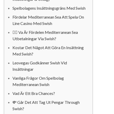
Spelbolagens Insättningsgräns Med Swish
Fördelar Mediterranean Sea Att Spela On
Line Casino Med Swish
🤷‍♂️ Va Är Fördelen Mediterranean Sea
Utbetalningar Via Swish?
Kostar Det Något Att Göra En Insättning
Med Swish?
Leovegas Godkänner Swish Vid
Insättningar
Vanliga Frågor Om Spelbolag
Mediterranean Swish
Vad Är Ett Bra Chances?
💸 Går Det Att Tag Ut Pengar Through
Swish?