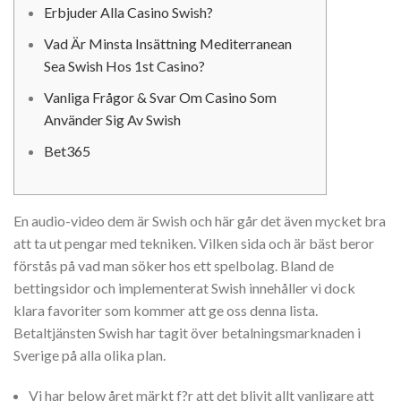
Erbjuder Alla Casino Swish?
Vad Är Minsta Insättning Mediterranean
Sea Swish Hos 1st Casino?
Vanliga Frågor & Svar Om Casino Som
Använder Sig Av Swish
Bet365
En audio-video dem är Swish och här går det även mycket bra
att ta ut pengar med tekniken. Vilken sida och är bäst beror
förstås på vad man söker hos ett spelbolag. Bland de
bettingsidor och implementerat Swish innehåller vi dock
klara favoriter som kommer att ge oss denna lista.
Betaltjänsten Swish har tagit över betalningsmarknaden i
Sverige på alla olika plan.
Vi har below året märkt f?r att det blivit allt vanligare att