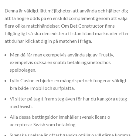
Denna är väldigt lätt m?jligheten att använda och hjälper dig
att få högre odds på en enskild complement genom att välja
flera olika matchhändelser. Om Bet Constructor finns
tillgängligt så ska den existera i listan bland marknader efter
att du har klickat dig in på matchen i fråga.
Men då får man exempelvis använda sig av Trustly,
exempelvis också en snabb betalningsmetod hos
spelbolagen.
Lyllo Casino erbjuder en mängd spel och fungerar väldigt
bra både i mobil och surfplatta.
Vi sitter på tagit fram steg även för hur du kan göra uttag
med Swish.
Alla dessa bettingsidor innehåller svensk licens o
accepterar Swish som betalning.
Svenska spelare är oftast ganska otålig o vill gärna komma