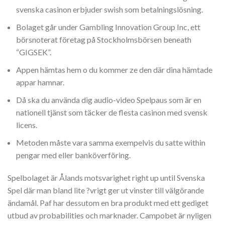
svenska casinon erbjuder swish som betalningslösning.
Bolaget går under Gambling Innovation Group Inc, ett
börsnoterat företag på Stockholmsbörsen beneath
“GIGSEK”.
Appen hämtas hem o du kommer ze den där dina hämtade
appar hamnar.
Då ska du använda dig audio-video Spelpaus som är en
nationell tjänst som täcker de flesta casinon med svensk
licens.
Metoden måste vara samma exempelvis du satte within
pengar med eller banköverföring.
Spelbolaget är Ålands motsvarighet right up until Svenska
Spel där man bland lite ?vrigt ger ut vinster till välgörande
ändamål. Paf har dessutom en bra produkt med ett gediget
utbud av probabilities och marknader. Campobet är nyligen