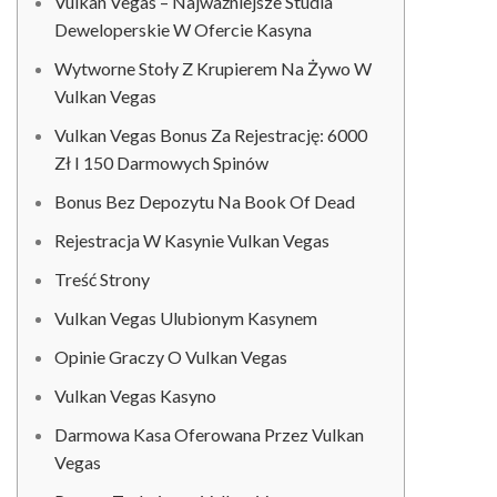
Vulkan Vegas – Najważniejsze Studia
Deweloperskie W Ofercie Kasyna
Wytworne Stoły Z Krupierem Na Żywo W
Vulkan Vegas
Vulkan Vegas Bonus Za Rejestrację: 6000
Zł I 150 Darmowych Spinów
Bonus Bez Depozytu Na Book Of Dead
Rejestracja W Kasynie Vulkan Vegas
Treść Strony
Vulkan Vegas Ulubionym Kasynem
Opinie Graczy O Vulkan Vegas
Vulkan Vegas Kasyno
Darmowa Kasa Oferowana Przez Vulkan
Vegas