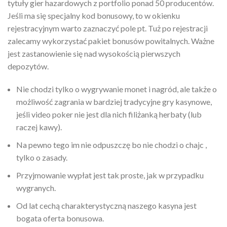
tytuły gier hazardowych z portfolio ponad 50 producentów.
Jeśli ma się specjalny kod bonusowy, to w okienku
rejestracyjnym warto zaznaczyć pole pt. Tuż po rejestracji
zalecamy wykorzystać pakiet bonusów powitalnych. Ważne
jest zastanowienie się nad wysokością pierwszych
depozytów.
Nie chodzi tylko o wygrywanie monet i nagród, ale także o
możliwość zagrania w bardziej tradycyjne gry kasynowe,
jeśli video poker nie jest dla nich filiżanką herbaty (lub
raczej kawy).
Na pewno tego im nie odpuszczę bo nie chodzi o chajc ,
tylko o zasady.
Przyjmowanie wypłat jest tak proste, jak w przypadku
wygranych.
Od lat cechą charakterystyczną naszego kasyna jest
bogata oferta bonusowa.