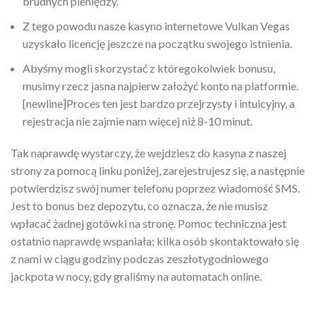
brudnych pieniędzy.
Z tego powodu nasze kasyno internetowe Vulkan Vegas
uzyskało licencję jeszcze na początku swojego istnienia.
Abyśmy mogli skorzystać z któregokolwiek bonusu,
musimy rzecz jasna najpierw założyć konto na platformie.
[newline]Proces ten jest bardzo przejrzysty i intuicyjny, a
rejestracja nie zajmie nam więcej niż 8-10 minut.
Tak naprawdę wystarczy, że wejdziesz do kasyna z naszej
strony za pomocą linku poniżej, zarejestrujesz się, a następnie
potwierdzisz swój numer telefonu poprzez wiadomość SMS.
Jest to bonus bez depozytu, co oznacza, że nie musisz
wpłacać żadnej gotówki na stronę. Pomoc techniczna jest
ostatnio naprawdę wspaniała; kilka osób skontaktowało się
z nami w ciągu godziny podczas zeszłotygodniowego
jackpota w nocy, gdy graliśmy na automatach online.