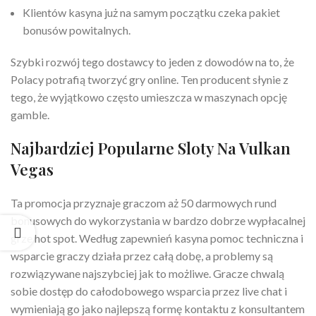
Klientów kasyna już na samym początku czeka pakiet
bonusów powitalnych.
Szybki rozwój tego dostawcy to jeden z dowodów na to, że
Polacy potrafią tworzyć gry online. Ten producent słynie z
tego, że wyjątkowo często umieszcza w maszynach opcję
gamble.
Najbardziej Popularne Sloty Na Vulkan
Vegas
Ta promocja przyznaje graczom aż 50 darmowych rund
bonusowych do wykorzystania w bardzo dobrze wypłacalnej
grze hot spot. Według zapewnień kasyna pomoc techniczna i
wsparcie graczy działa przez całą dobę, a problemy są
rozwiązywane najszybciej jak to możliwe. Gracze chwalą
sobie dostęp do całodobowego wsparcia przez live chat i
wymieniają go jako najlepszą formę kontaktu z konsultantem