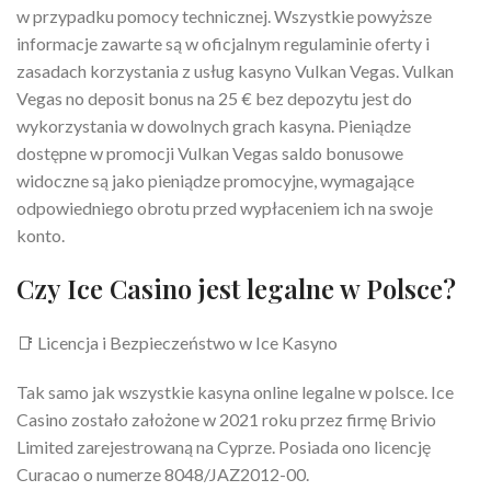
w przypadku pomocy technicznej. Wszystkie powyższe
informacje zawarte są w oficjalnym regulaminie oferty i
zasadach korzystania z usług kasyno Vulkan Vegas. Vulkan
Vegas no deposit bonus na 25 € bez depozytu jest do
wykorzystania w dowolnych grach kasyna. Pieniądze
dostępne w promocji Vulkan Vegas saldo bonusowe
widoczne są jako pieniądze promocyjne, wymagające
odpowiedniego obrotu przed wypłaceniem ich na swoje
konto.
Czy Ice Casino jest legalne w Polsce?
📑 Licencja i Bezpieczeństwo w Ice Kasyno
Tak samo jak wszystkie kasyna online legalne w polsce. Ice
Casino zostało założone w 2021 roku przez firmę Brivio
Limited zarejestrowaną na Cyprze. Posiada ono licencję
Curacao o numerze 8048/JAZ2012-00.