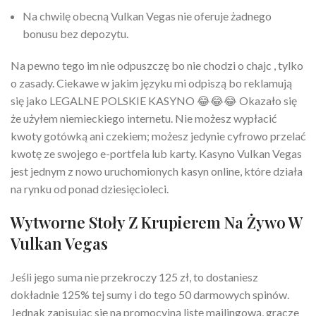
Na chwilę obecną Vulkan Vegas nie oferuje żadnego
bonusu bez depozytu.
Na pewno tego im nie odpuszczę bo nie chodzi o chajc , tylko
o zasady. Ciekawe w jakim języku mi odpiszą bo reklamują
się jako LEGALNE POLSKIE KASYNO 😂😂😂 Okazało się
że użyłem niemieckiego internetu. Nie możesz wypłacić
kwoty gotówką ani czekiem; możesz jedynie cyfrowo przelać
kwotę ze swojego e-portfela lub karty. Kasyno Vulkan Vegas
jest jednym z nowo uruchomionych kasyn online, które działa
na rynku od ponad dziesięcioleci.
Wytworne Stoły Z Krupierem Na Żywo W
Vulkan Vegas
Jeśli jego suma nie przekroczy 125 zł, to dostaniesz
dokładnie 125% tej sumy i do tego 50 darmowych spinów.
Jednak zapisując się na promocyjną listę mailingową, gracze