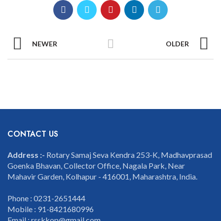
NEWER
OLDER
CONTACT US
Address :-
Rotary Samaj Seva Kendra 253-K, Madhavprasad
Goenka Bhavan, Collector Office, Nagala Park, Near
Mahavir Garden, Kolhapur - 416001, Maharashtra, India.
Phone : 0231-2651444
Mobile : 91-8421680996
Email : rsskkop@gmail.com