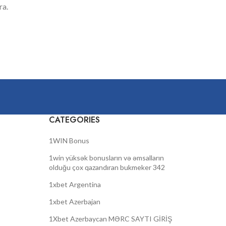
ra.
S
DONATION
CONTACT US
CATEGORIES
1WIN Bonus
1win yüksək bonusların və əmsalların
olduğu çox qazandıran bukmeker 342
C
1xbet Argentina
R
1xbet Azerbajan
R
1Xbet Azerbaycan MƏRC SAYTI GİRİŞ