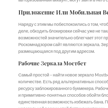
Приложение Или Мобильная Ве
Наряду с этим мы побеспокоились о том, чтоб
деле, обходить блокировки сейчас уже не т
возможностей значительно облегчает этот 
Роскомнадзором сайт являются зеркала. Зерк
размещающаяся под другим адресом.
Рабочие Зеркала Мостбет
Самый простой – найти новое зеркало Mostbe
количестве. Есть ряд альтернативных спосо
ресурсу заблокированного букмекера. Рабоч
и примитивно-понятных способов обойти бло
единственная возможность избежать бана. П