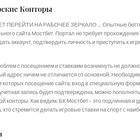
рские Конторы
Т ПЕРЕЙТИ НА РАБОЧЕЕ ЗЕРКАЛО … Опытные бетт
ного сайта Мостбет. Портал не требует прохождения
ть аккаунт, подтвердить личность и приступить к игр
роблем с посещением и ставками возникнуть не должно
й адрес ничем не отличается от основной. Необходи
и которых посещение сайта, вход в специальную форм
учетная запись будет подтверждена, можно пополнять 
й конторы. Как видим, БК Мостбет – это подлинная и 
 кто стремится делать игровые ставки на спорт с наи
и