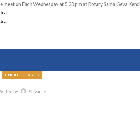
 meet on Each Wednesday at 5.30 pm at Rotary Samaj Seva Kend
F DIRECTORS
COMMITTEE
PROJECTS
FACILITIES
GUEST
UNCATEGORIZED
Posted by
Shivansh