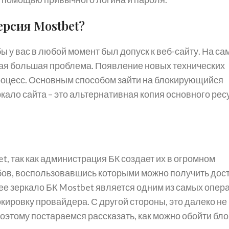
рсия Mostbet?
ы у вас в любой момент был допуск к веб-сайту. На с
акая большая проблема. Появление новых технических
процесс. Основным способом зайти на блокирующийся
ало сайта – это альтернативная копия основного рес
t, так как администрация БК создает их в огромном
бов, воспользовавшись которыми можно получить дост
ее зеркало БК Mostbet является одним из самых опер
кировку провайдера. С другой стороны, это далеко не
оэтому постараемся рассказать, как можно обойти бл