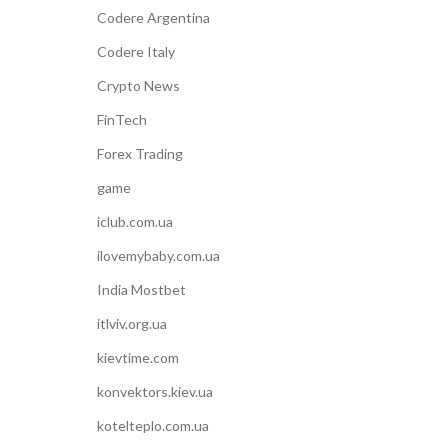
R
Codere Argentina
R
Codere Italy
R
Crypto News
FinTech
Forex Trading
game
iclub.com.ua
ilovemybaby.com.ua
India Mostbet
itlviv.org.ua
kievtime.com
konvektors.kiev.ua
kotelteplo.com.ua