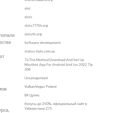
slot
slots
slots777th.org
slotyth.org
 попали
естве
Software development
status-irpin.com.ua
ют
ToThe Method Download And Set Up
Mostbet App For Android And Ios 2022 Tip
304
Uncategorized
VulkanVegas Poland
амом
БК Цупис
бонусы до 250%, официальный сайт в
Узбекистане 273
урса,