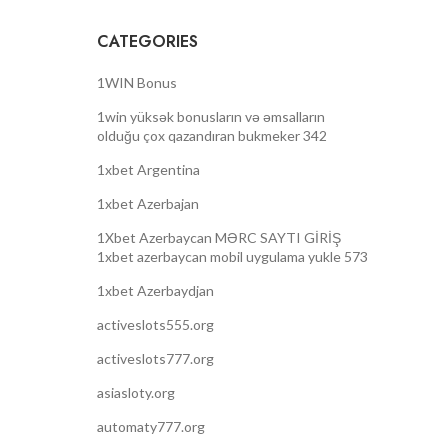
CATEGORIES
1WIN Bonus
1win yüksək bonusların və əmsalların
olduğu çox qazandıran bukmeker 342
1xbet Argentina
1xbet Azerbajan
1Xbet Azerbaycan MƏRC SAYTI GİRİŞ
1xbet azerbaycan mobil uygulama yukle 573
1xbet Azerbaydjan
activeslots555.org
activeslots777.org
asiasloty.org
automaty777.org