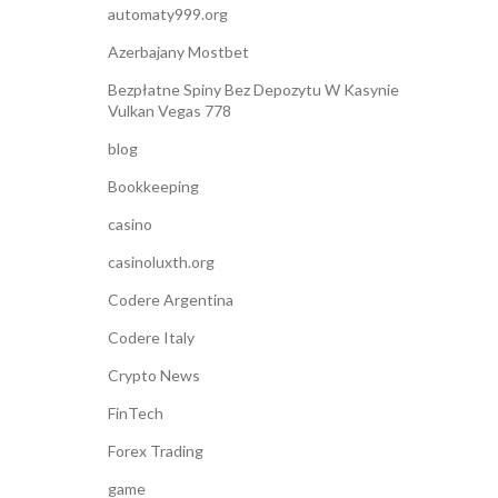
automaty999.org
Azerbajany Mostbet
Bezpłatne Spiny Bez Depozytu W Kasynie
Vulkan Vegas 778
blog
Bookkeeping
casino
casinoluxth.org
Codere Argentina
Codere Italy
Crypto News
FinTech
Forex Trading
game