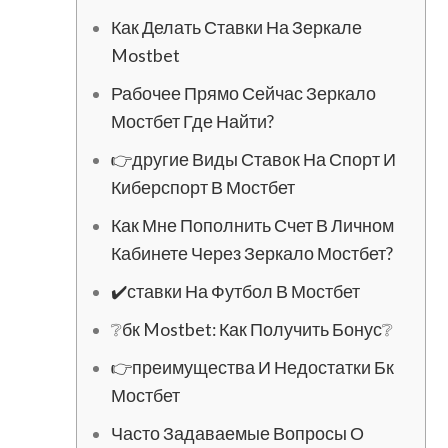
Как Делать Ставки На Зеркале
Mostbet
Рабочее Прямо Сейчас Зеркало
Мостбет Где Найти?
👉другие Виды Ставок На Спорт И
Киберспорт В Мостбет
Как Мне Пополнить Счет В Личном
Кабинете Через Зеркало Мостбет?
✔️ставки На Футбол В Мостбет
❔бк Mostbet: Как Получить Бонус❔
👉преимущества И Недостатки Бк
Мостбет
Часто Задаваемые Вопросы О