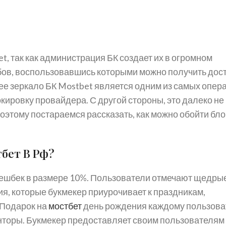
t, так как администрация БК создает их в огромном
бов, воспользовавшись которыми можно получить дост
ее зеркало БК Mostbet является одним из самых опер
кировку провайдера. С другой стороны, это далеко не
оэтому постараемся рассказать, как можно обойти бл
бет В Рф?
кешбек в размере 10%. Пользователи отмечают щедры
, которые букмекер приурочивает к праздникам,
 Подарок на
мостбет
день рождения каждому пользов
онторы. Букмекер предоставляет своим пользователям