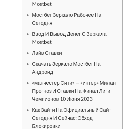
Mostbet
Мостбет Зеркало Рабочее На
Сегодня
Ввод И Вывод Денег С Зеркала
Mostbet
Лайв Ставки
Скачать Зеркало Мостбет На
Андроид
«манчестер Сити» — «интер» Милан
Прогноз И Ставки На Финал Лиги
Чемпионов 10 Июня 2023
Как Зайти На Официальный Сайт
Сегодня И Сейчас: Обход
Блокировки