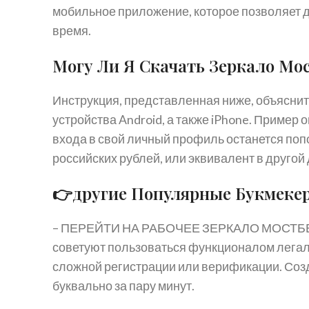
мобильное приложение, которое позволяет де
время.
Могу Ли Я Скачать Зеркало Мо
Инструкция, представленная ниже, объяснит,
устройства Android, а также iPhone. Пример
входа в свой личный профиль останется поп
российских рублей, или эквивалент в другой
👉другие Популярные Букмеке
– ПЕРЕЙТИ НА РАБОЧЕЕ ЗЕРКАЛО МОСТБЕ
советуют пользоваться функционалом легаль
сложной регистрации или верификации. Созда
буквально за пару минут.