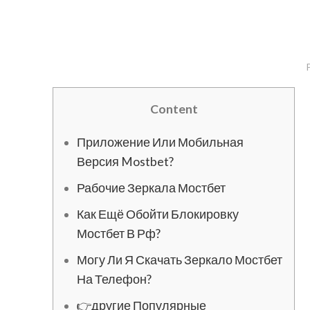
Content
Приложение Или Мобильная
Версия Mostbet?
Рабочие Зеркала Мостбет
Как Ещё Обойти Блокировку
Мостбет В Рф?
Могу Ли Я Скачать Зеркало Мостбет
На Телефон?
👉другие Популярные