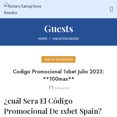
Guests
HOME
UNCATEGORIZED
UNCATEGORIZED
Codigo Promocional 1xbet Julio 2023:
**100max**
Shivansh
¿cuál Sera El Código
Promocional De 1xbet Spain?