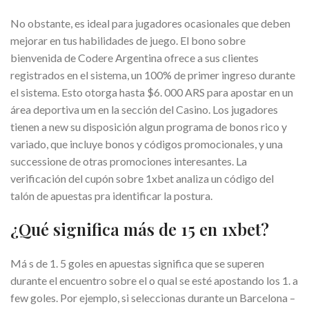
No obstante, es ideal para jugadores ocasionales que deben
mejorar en tus habilidades de juego. El bono sobre
bienvenida de Codere Argentina ofrece a sus clientes
registrados en el sistema, un 100% de primer ingreso durante
el sistema. Esto otorga hasta $6. 000 ARS para apostar en un
área deportiva um en la sección del Casino. Los jugadores
tienen a new su disposición algun programa de bonos rico y
variado, que incluye bonos y códigos promocionales, y una
successione de otras promociones interesantes. La
verificación del cupón sobre 1xbet analiza un código del
talón de apuestas pra identificar la postura.
¿Qué significa más de 15 en 1xbet?
Má s de 1. 5 goles en apuestas significa que se superen
durante el encuentro sobre el o qual se esté apostando los 1. a
few goles. Por ejemplo, si seleccionas durante un Barcelona –