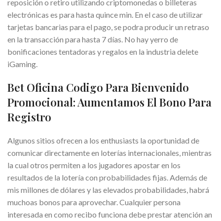
reposición o retiro utilizando criptomonedas o billeteras
electrónicas es para hasta quince min. En el caso de utilizar
tarjetas bancarias para el pago, se podra producir un retraso
en la transacción para hasta 7 días. No hay yerro de
bonificaciones tentadoras y regalos en la industria delete
iGaming.
Bet Oficina Codigo Para Bienvenido
Promocional: Aumentamos El Bono Para
Registro
Algunos sitios ofrecen a los enthusiasts la oportunidad de
comunicar directamente en loterías internacionales, mientras
la cual otros permiten a los jugadores apostar en los
resultados de la lotería con probabilidades fijas. Además de
mis millones de dólares y las elevados probabilidades, habrá
muchoas bonos para aprovechar. Cualquier persona
interesada en como recibo funciona debe prestar atención an