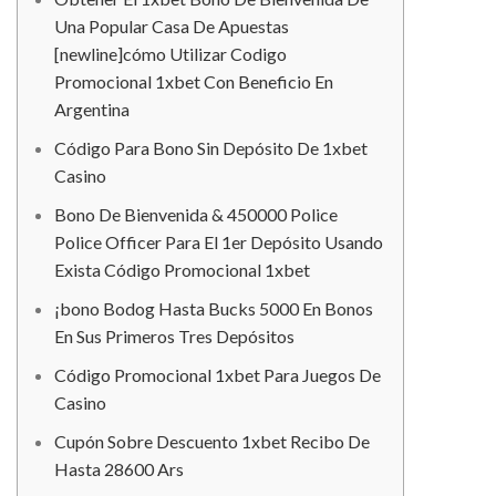
Una Popular Casa De Apuestas
[newline]cómo Utilizar Codigo
Promocional 1xbet Con Beneficio En
Argentina
Código Para Bono Sin Depósito De 1xbet
Casino
Bono De Bienvenida & 450000 Police
Police Officer Para El 1er Depósito Usando
Exista Código Promocional 1xbet
¡bono Bodog Hasta Bucks 5000 En Bonos
En Sus Primeros Tres Depósitos
Código Promocional 1xbet Para Juegos De
Casino
Cupón Sobre Descuento 1xbet Recibo De
Hasta 28600 Ars