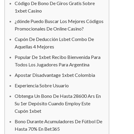
Código De Bono De Giros Gratis Sobre
1xbet Casino
¿dónde Puedo Buscar Los Mejores Códigos
Promocionales De Online Casino?
Cupón De Deducción Lsbet Combo De
Aquellas 4 Mejores
Popular De 1xbet Recibo Bienvenida Para
Todos Los Jugadores Para Argentina
Apostar Disadvantage 1xbet Colombia
Experiencia Sobre Usuario
Obtenga Un Bono De Hasta 28600 Ars En
Su 1er Depósito Cuando Employ Este
Cupón 1xbet
Bono Durante Acumuladores De Fútbol De
Hasta 70% En Bet365