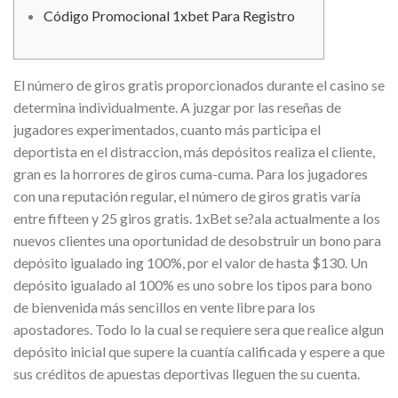
Código Promocional 1xbet Para Registro
El número de giros gratis proporcionados durante el casino se
determina individualmente. A juzgar por las reseñas de
jugadores experimentados, cuanto más participa el
deportista en el distraccion, más depósitos realiza el cliente,
gran es la horrores de giros cuma-cuma. Para los jugadores
con una reputación regular, el número de giros gratis varía
entre fifteen y 25 giros gratis. 1xBet se?ala actualmente a los
nuevos clientes una oportunidad de desobstruir un bono para
depósito igualado ing 100%, por el valor de hasta $130. Un
depósito igualado al 100% es uno sobre los tipos para bono
de bienvenida más sencillos en vente libre para los
apostadores. Todo lo la cual se requiere sera que realice algun
depósito inicial que supere la cuantía calificada y espere a que
sus créditos de apuestas deportivas lleguen the su cuenta.