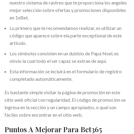
nuestro sistema de rastreo que te proporciona los angeles
mejor selección sobre ofertas y promociones disponibles
en 1xBet.
Lo primero que te recomendamos realizar, es utilizar un
código que aparece sobre ela parte exceptional de este
artículo.
Los símbolos consisten en un dubbio de Papá Noel, es
obvio la cual todo el ser capaz se extrae de aquí.
Esta información se incluirá en el formulario de registro
completado automáticamente.
Es bastante simple visitar la página de promoción en este
sitio web oficial con regularidad. El código de promoción se
ingresa en la sección y un campo apropiados, o qual son
fáciles sobre encontrar en el sitio web.
Puntos A Mejorar Para Bet365