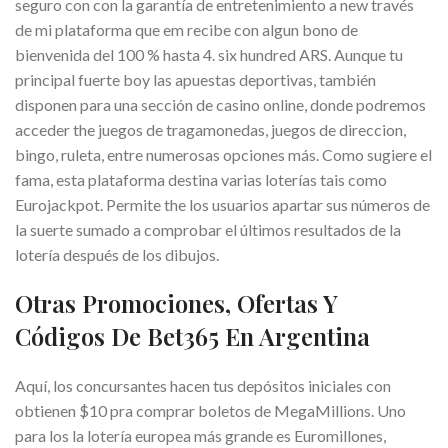
seguro con con la garantía de entretenimiento a new través
de mi plataforma que em recibe con algun bono de
bienvenida del 100 % hasta 4. six hundred ARS. Aunque tu
principal fuerte boy las apuestas deportivas, también
disponen para una sección de casino online, donde podremos
acceder the juegos de tragamonedas, juegos de direccion,
bingo, ruleta, entre numerosas opciones más. Como sugiere el
fama, esta plataforma destina varias loterías tais como
Eurojackpot. Permite the los usuarios apartar sus números de
la suerte sumado a comprobar el últimos resultados de la
lotería después de los dibujos.
Otras Promociones, Ofertas Y
Códigos De Bet365 En Argentina
Aquí, los concursantes hacen tus depósitos iniciales con
obtienen $10 pra comprar boletos de MegaMillions. Uno
para los la lotería europea más grande es Euromillones,