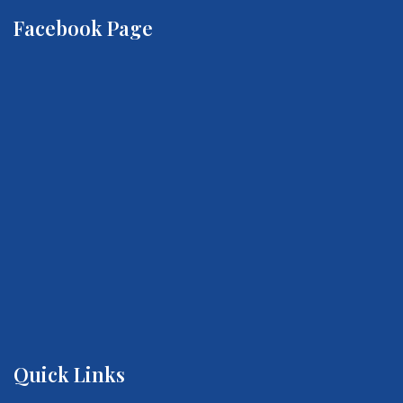
Facebook Page
Quick Links