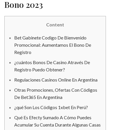
Bono 2023
Content
Bet Gabinete Codigo De Bienvenido
Promocional: Aumentamos El Bono De
Registro
¿cuántos Bonos De Casino Através De
Registro Puedo Obtener?
Regulaciones Casinos Online En Argentina
Otras Promociones, Ofertas Con Códigos
De Bet365 En Argentina
¿qué Son Los Códigos 1xbet En Perú?
Qué Es Efecty Sumado A Cómo Puedes
Acumular Su Cuenta Durante Algunas Casas