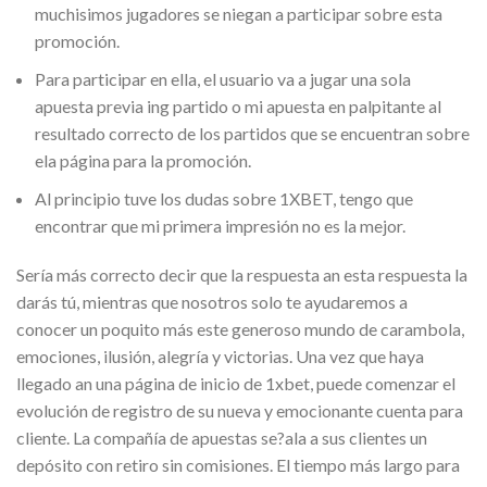
muchisimos jugadores se niegan a participar sobre esta
promoción.
Para participar en ella, el usuario va a jugar una sola
apuesta previa ing partido o mi apuesta en palpitante al
resultado correcto de los partidos que se encuentran sobre
ela página para la promoción.
Al principio tuve los dudas sobre 1XBET, tengo que
encontrar que mi primera impresión no es la mejor.
Sería más correcto decir que la respuesta an esta respuesta la
darás tú, mientras que nosotros solo te ayudaremos a
conocer un poquito más este generoso mundo de carambola,
emociones, ilusión, alegría y victorias. Una vez que haya
llegado an una página de inicio de 1xbet, puede comenzar el
evolución de registro de su nueva y emocionante cuenta para
cliente. La compañía de apuestas se?ala a sus clientes un
depósito con retiro sin comisiones. El tiempo más largo para