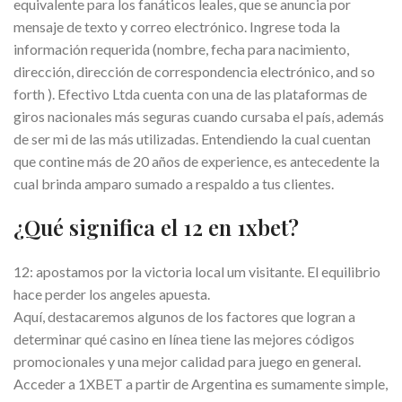
equivalente para los fanáticos leales, que se anuncia por
mensaje de texto y correo electrónico. Ingrese toda la
información requerida (nombre, fecha para nacimiento,
dirección, dirección de correspondencia electrónico, and so
forth ). Efectivo Ltda cuenta con una de las plataformas de
giros nacionales más seguras cuando cursaba el país, además
de ser mi de las más utilizadas. Entendiendo la cual cuentan
que contine más de 20 años de experience, es antecedente la
cual brinda amparo sumado a respaldo a tus clientes.
¿Qué significa el 12 en 1xbet?
12: apostamos por la victoria local um visitante. El equilibrio
hace perder los angeles apuesta.
Aquí, destacaremos algunos de los factores que logran a
determinar qué casino en línea tiene las mejores códigos
promocionales y una mejor calidad para juego en general.
Acceder a 1XBET a partir de Argentina es sumamente simple,