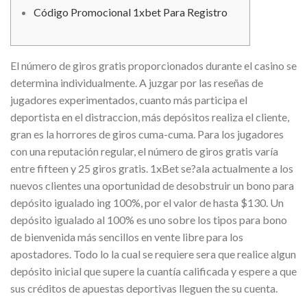
Código Promocional 1xbet Para Registro
El número de giros gratis proporcionados durante el casino se
determina individualmente. A juzgar por las reseñas de
jugadores experimentados, cuanto más participa el
deportista en el distraccion, más depósitos realiza el cliente,
gran es la horrores de giros cuma-cuma. Para los jugadores
con una reputación regular, el número de giros gratis varía
entre fifteen y 25 giros gratis. 1xBet se?ala actualmente a los
nuevos clientes una oportunidad de desobstruir un bono para
depósito igualado ing 100%, por el valor de hasta $130. Un
depósito igualado al 100% es uno sobre los tipos para bono
de bienvenida más sencillos en vente libre para los
apostadores. Todo lo la cual se requiere sera que realice algun
depósito inicial que supere la cuantía calificada y espere a que
sus créditos de apuestas deportivas lleguen the su cuenta.