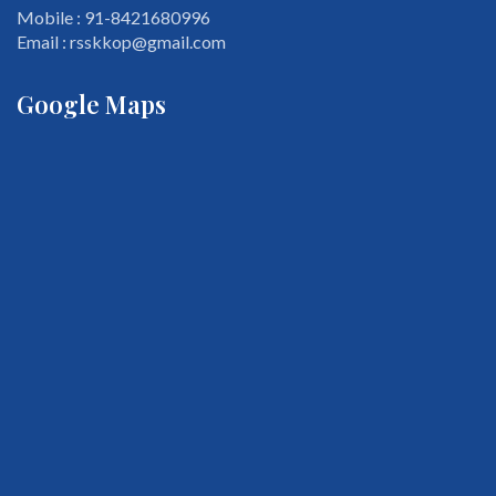
Mobile : 91-8421680996
Email : rsskkop@gmail.com
Google Maps