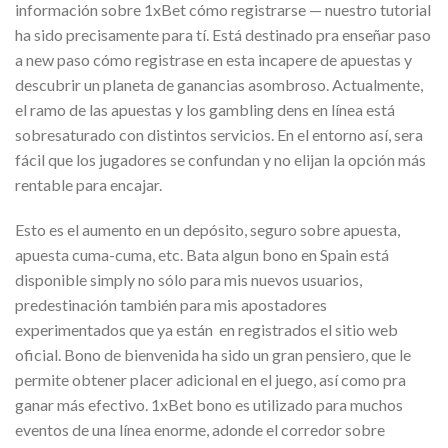
información sobre 1xBet cómo registrarse — nuestro tutorial
ha sido precisamente para tí. Está destinado pra enseñar paso
a new paso cómo registrase en esta incapere de apuestas y
descubrir un planeta de ganancias asombroso. Actualmente,
el ramo de las apuestas y los gambling dens en línea está
sobresaturado con distintos servicios. En el entorno así, sera
fácil que los jugadores se confundan y no elijan la opción más
rentable para encajar.
Esto es el aumento en un depósito, seguro sobre apuesta,
apuesta cuma-cuma, etc. Bata algun bono en Spain está
disponible simply no sólo para mis nuevos usuarios,
predestinación también para mis apostadores
experimentados que ya están en registrados el sitio web
oficial. Bono de bienvenida ha sido un gran pensiero, que le
permite obtener placer adicional en el juego, así como pra
ganar más efectivo. 1xBet bono es utilizado para muchos
eventos de una línea enorme, adonde el corredor sobre