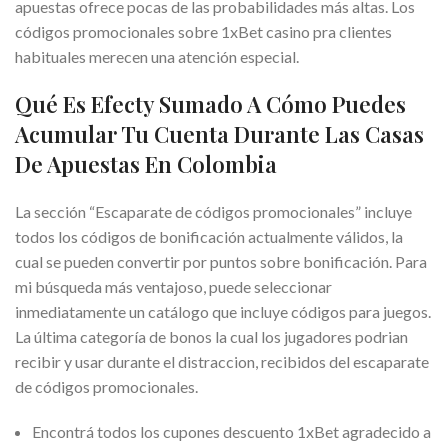
apuestas ofrece pocas de las probabilidades más altas. Los
códigos promocionales sobre 1xBet casino pra clientes
habituales merecen una atención especial.
Qué Es Efecty Sumado A Cómo Puedes
Acumular Tu Cuenta Durante Las Casas
De Apuestas En Colombia
La sección “Escaparate de códigos promocionales” incluye
todos los códigos de bonificación actualmente válidos, la
cual se pueden convertir por puntos sobre bonificación. Para
mi búsqueda más ventajoso, puede seleccionar
inmediatamente un catálogo que incluye códigos para juegos.
La última categoría de bonos la cual los jugadores podrian
recibir y usar durante el distraccion, recibidos del escaparate
de códigos promocionales.
Encontrá todos los cupones descuento 1xBet agradecido a