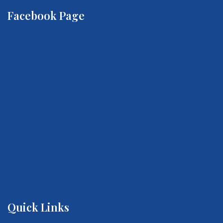
Facebook Page
Quick Links