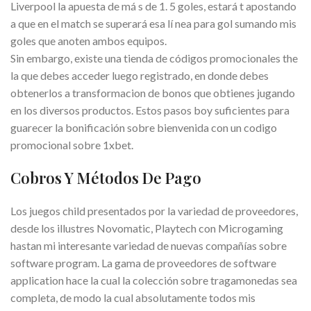
Liverpool la apuesta de má s de 1. 5 goles, estará t apostando
a que en el match se superará esa lí nea para gol sumando mis
goles que anoten ambos equipos.
Sin embargo, existe una tienda de códigos promocionales the
la que debes acceder luego registrado, en donde debes
obtenerlos a transformacion de bonos que obtienes jugando
en los diversos productos. Estos pasos boy suficientes para
guarecer la bonificación sobre bienvenida con un codigo
promocional sobre 1xbet.
Cobros Y Métodos De Pago
Los juegos child presentados por la variedad de proveedores,
desde los illustres Novomatic, Playtech con Microgaming
hastan mi interesante variedad de nuevas compañías sobre
software program. La gama de proveedores de software
application hace la cual la colección sobre tragamonedas sea
completa, de modo la cual absolutamente todos mis