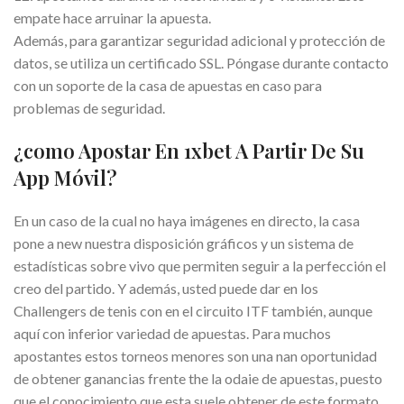
empate hace arruinar la apuesta.
Además, para garantizar seguridad adicional y protección de
datos, se utiliza un certificado SSL. Póngase durante contacto
con un soporte de la casa de apuestas en caso para
problemas de seguridad.
¿como Apostar En 1xbet A Partir De Su
App Móvil?
En un caso de la cual no haya imágenes en directo, la casa
pone a new nuestra disposición gráficos y un sistema de
estadísticas sobre vivo que permiten seguir a la perfección el
creo del partido. Y además, usted puede dar en los
Challengers de tenis con en el circuito ITF también, aunque
aquí con inferior variedad de apuestas. Para muchos
apostantes estos torneos menores son una nan oportunidad
de obtener ganancias frente the la odaie de apuestas, puesto
que el conocimiento que esta suele obtener de este formato