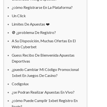
¿cómo Registrarse En La Plataforma?
Un Click
Límites De Apuestas ❤️
🚫 ¿problema De Registro?
A Su Disposición, Muchas Ofertas En El
Web Cyberbet
Guess Recibo De Bienvenida Apuestas
Deportivas
¿puedo Cambiar Mi Código Promocional
1xbet En Juegos De Casino?
Codigolux
¿se Podran Realizar Apuestas En Vivo?
¿cómo Puede Cumplir 1xbet Registro En
Spain?