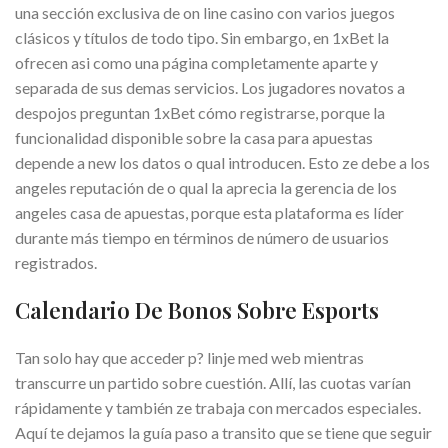
una sección exclusiva de on line casino con varios juegos
clásicos y títulos de todo tipo. Sin embargo, en 1xBet la
ofrecen asi como una página completamente aparte y
separada de sus demas servicios. Los jugadores novatos a
despojos preguntan 1xBet cómo registrarse, porque la
funcionalidad disponible sobre la casa para apuestas
depende a new los datos o qual introducen. Esto ze debe a los
angeles reputación de o qual la aprecia la gerencia de los
angeles casa de apuestas, porque esta plataforma es líder
durante más tiempo en términos de número de usuarios
registrados.
Calendario De Bonos Sobre Esports
Tan solo hay que acceder p? linje med web mientras
transcurre un partido sobre cuestión. Allí, las cuotas varían
rápidamente y también ze trabaja con mercados especiales.
Aquí te dejamos la guía paso a transito que se tiene que seguir