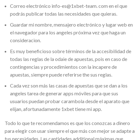
Correo electrónico info-es@1xbet-team. com en el que
podrás publicar todas las necesidades que quieras.
Guardar mi nombre, mensajero electrónico y lugar web en
el navegador para los angeles próxima vez que haga un
consideracion.
Es muy beneficioso sobre términos de la accesibilidad de
todas las reglas de la odaie de apuestas, pois en caso de
contingencias y procedimientos con la incapere de
apuestas, siempre puede referirse the sus reglas.
Cada vez son más las casas de apuestas que se dan a los
angeles tarea de generar apps móviles para que sus
usuarios puedan probar carambola desde el aparato que
elijan, afortunadamente 1xbet tiene mi app.
Todo lo que te recomendamos es que los conozcas a dinero
para elegir con usar siempre el que más con mejor se adapte a
tus necesidades. Las cantidades additional máximas que