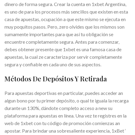
dinero de forma segura. Crear la cuenta en 1xbet Argentina,
es uno de para los procesos más sencillos que existen en esta
casa de apuestas, ocupación a que este mismo se ejecuta en
muy poquitos pasos. Pero, zero olvides que los mismos son
sumamente importantes para que así tu obligación se
encuentre completamente segura. Antes para comenzar,
debes obtener presente que 1xbet es una famosa casa de
apuestas, la cual ze caracteriza por servir completamente
segura y confiable en cada uno de sus aspectos.
Métodos De Depósitos Y Retirada
Para apuestas deportivas en particular, puedes acceder an
algun bono por tu primer depósito, o qual te iguala la recarga
durante un 130%, dándote completo acceso a new su
plataforma para apuestas en línea. Una vez te registres en la
web de 1xbet con tu código de promoción comienzas an
apostar. Para brindar una sobresaliente experiencia, 1xBet ‘