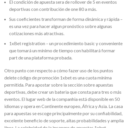
El condición de apuesta sera de rollover de 5 en eventos
deportivas con contribución de one 80 a más.
Sus coeficientes transforman de forma dinámica y rápida –
es una vez para hacer algun pronóstico sobre algunas
cotizaciones más atractivas.
1xBet registration – un procedimiento basic y conveniente
que tomará un mínimo de tiempo con habilitará formar
part de una plataforma probada.
Otro punto con respecto a cómo fazer uso de los puntos
delete código de promoción 1xbet es una cuota mínima
permitida. Para apostar sobre la sección sobre apuestas
deportivas, debe crear un bateria que consta para tres o más
eventos. El lugar web de la companhia está disponible en 50
idiomas y opera en Continente europeo, África y Asia. La casa
para apuestas se escoge principalmente por su confiabilidad,
excelente beneficio de soporte, altas probabilidades y amplia
línea. La celebridad de la incapere de apuestas 1xbet