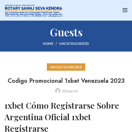
Guests
HOME
UNCATEGORIZED
UNCATEGORIZED
Codigo Promocional 1xbet Venezuela 2023
Shivansh
1xbet Cómo Registrarse Sobre
Argentina Oficial 1xbet
Registrarse