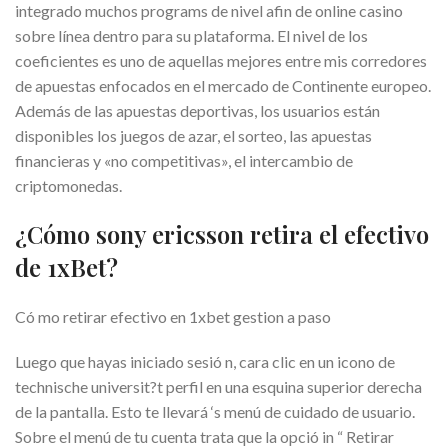
integrado muchos programs de nivel afin de online casino
sobre línea dentro para su plataforma. El nivel de los
coeficientes es uno de aquellas mejores entre mis corredores
de apuestas enfocados en el mercado de Continente europeo.
Además de las apuestas deportivas, los usuarios están
disponibles los juegos de azar, el sorteo, las apuestas
financieras y «no competitivas», el intercambio de
criptomonedas.
¿Cómo sony ericsson retira el efectivo
de 1xBet?
Có mo retirar efectivo en 1xbet gestion a paso
Luego que hayas iniciado sesió n, cara clic en un icono de
technische universit?t perfil en una esquina superior derecha
de la pantalla. Esto te llevará ‘s menú de cuidado de usuario.
Sobre el menú de tu cuenta trata que la opció in “ Retirar