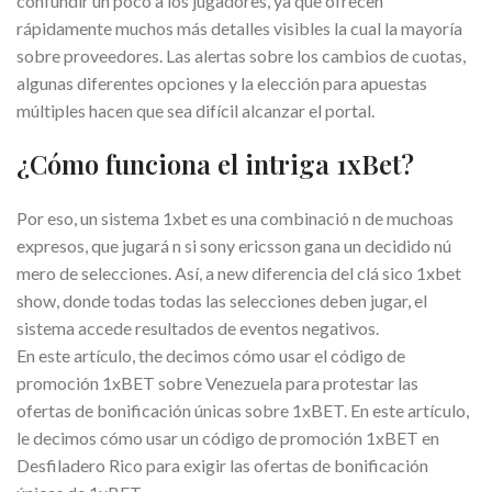
confundir un poco a los jugadores, ya que ofrecen
rápidamente muchos más detalles visibles la cual la mayoría
sobre proveedores. Las alertas sobre los cambios de cuotas,
algunas diferentes opciones y la elección para apuestas
múltiples hacen que sea difícil alcanzar el portal.
¿Cómo funciona el intriga 1xBet?
Por eso, un sistema 1xbet es una combinació n de muchoas
expresos, que jugará n si sony ericsson gana un decidido nú
mero de selecciones. Así, a new diferencia del clá sico 1xbet
show, donde todas todas las selecciones deben jugar, el
sistema accede resultados de eventos negativos.
En este artículo, the decimos cómo usar el código de
promoción 1xBET sobre Venezuela para protestar las
ofertas de bonificación únicas sobre 1xBET. En este artículo,
le decimos cómo usar un código de promoción 1xBET en
Desfiladero Rico para exigir las ofertas de bonificación