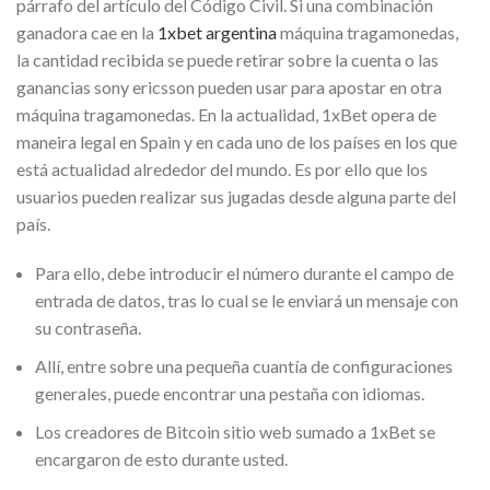
párrafo del artículo del Código Civil. Si una combinación
ganadora cae en la
1xbet argentina
máquina tragamonedas,
la cantidad recibida se puede retirar sobre la cuenta o las
ganancias sony ericsson pueden usar para apostar en otra
máquina tragamonedas. En la actualidad, 1xBet opera de
maneira legal en Spain y en cada uno de los países en los que
está actualidad alrededor del mundo. Es por ello que los
usuarios pueden realizar sus jugadas desde alguna parte del
país.
Para ello, debe introducir el número durante el campo de
entrada de datos, tras lo cual se le enviará un mensaje con
su contraseña.
Allí, entre sobre una pequeña cuantía de configuraciones
generales, puede encontrar una pestaña con idiomas.
Los creadores de Bitcoin sitio web sumado a 1xBet se
encargaron de esto durante usted.