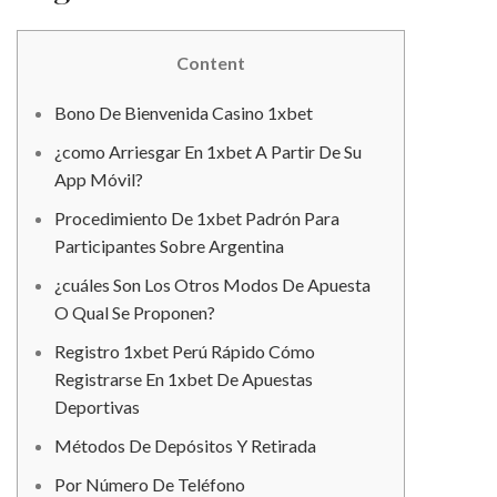
Content
Bono De Bienvenida Casino 1xbet
¿como Arriesgar En 1xbet A Partir De Su
App Móvil?
Procedimiento De 1xbet Padrón Para
Participantes Sobre Argentina
¿cuáles Son Los Otros Modos De Apuesta
O Qual Se Proponen?
Registro 1xbet Perú Rápido Cómo
Registrarse En 1xbet De Apuestas
Deportivas
Métodos De Depósitos Y Retirada
Por Número De Teléfono