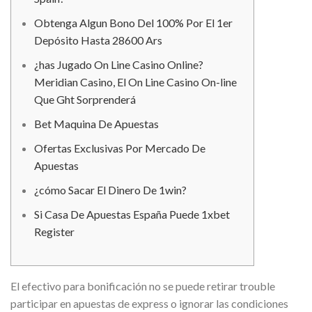
Obtenga Algun Bono Del 100% Por El 1er
Depósito Hasta 28600 Ars
¿has Jugado On Line Casino Online?
Meridian Casino, El On Line Casino On-line
Que Ght Sorprenderá
Bet Maquina De Apuestas
Ofertas Exclusivas Por Mercado De
Apuestas
¿cómo Sacar El Dinero De 1win?
Si Casa De Apuestas España Puede 1xbet
Register
El efectivo para bonificación no se puede retirar trouble
participar en apuestas de express o ignorar las condiciones