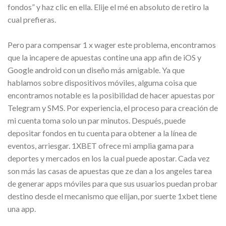
fondos” y haz clic en ella. Elije el mé en absoluto de retiro la
cual prefieras.
Pero para compensar 1 x wager este problema, encontramos
que la incapere de apuestas contine una app afin de iOS y
Google android con un diseño más amigable. Ya que
hablamos sobre dispositivos móviles, alguma coisa que
encontramos notable es la posibilidad de hacer apuestas por
Telegram y SMS. Por experiencia, el proceso para creación de
mi cuenta toma solo un par minutos. Después, puede
depositar fondos en tu cuenta para obtener a la línea de
eventos, arriesgar. 1XBET ofrece mi amplia gama para
deportes y mercados en los la cual puede apostar. Cada vez
son más las casas de apuestas que ze dan a los angeles tarea
de generar apps móviles para que sus usuarios puedan probar
destino desde el mecanismo que elijan, por suerte 1xbet tiene
una app.