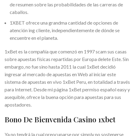
de resumen sobre las probabilidades de las carreras de
caballos.
1XBET ofrece una grandma cantidad de opciones de
atención ing cliente, independientemente de dónde se
encuentre en el planeta.
1xBet es la compañía que comenzó en 1997 scam sus casas
sobre apuestas físicas repartidas por Europa delete Este. Sin
embargo, no fue sino hasta 2011 la cual 1xBet decidió
ingresar al mercado de apuestas en Web al iniciar este
sistema de apuestas en vivo 1xBet Peru, en totalidad a través
para Internet. Desde mi página 1xBet permiso español easy y
asequible, ofrece la buena opción para apuestas para sus
apostadores.
Bono De Bienvenida Casino 1xbet
Ya no tendrá la cual preocuparse por simply no sostenerse